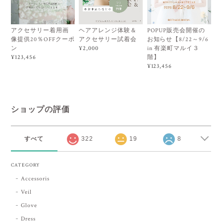
アクセサリー着用画
ヘアアレンジ体験＆
POPUP販売会開催の
像提供20％OFFクーポ
アクセサリー試着会
お知らせ【8/22～9/6
ン
in 有楽町マルイ３
¥2,000
階】
¥123,456
¥123,456
ショップの評価
すべて
322
19
8
CATEGORY
Accessoris
Veil
Glove
Dress