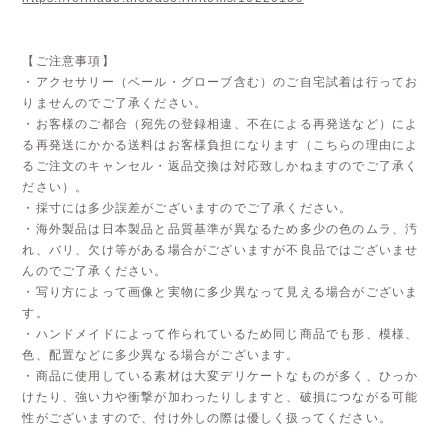
【ご注意事項】
・アクセサリー（ベール・グローブ含む）のご自宅試着は行ってお
りませんのでご了承ください。
・お客様のご都合（宛先の登録相違、不在による再発送など）によ
る再発送にかかる送料はお客様負担になります（こちらの理由によ
るご注文のキャンセル・返品交換は対応致しかねますのでご了承く
ださい）。
・採寸には多少誤差がございますのでご了承ください。
・海外製品は日本製品と品質基準が異なるため多少の色のムラ、汚
れ、バリ、欠け等がある場合がございますが不良品ではございませ
んのでご了承ください。
・写り方によって画像と実物に多少異なって見える場合がございま
す。
・ハンドメイドによって作られているため同じ商品でも形、模様、
色、配置などに多少異なる場合がございます。
・商品に使用している素材は大変デリケートなものが多く、ひっか
けたり、強い力や衝撃が加わったりしますと、破損につながる可能
性がございますので、付け外しの際は優しく扱ってください。