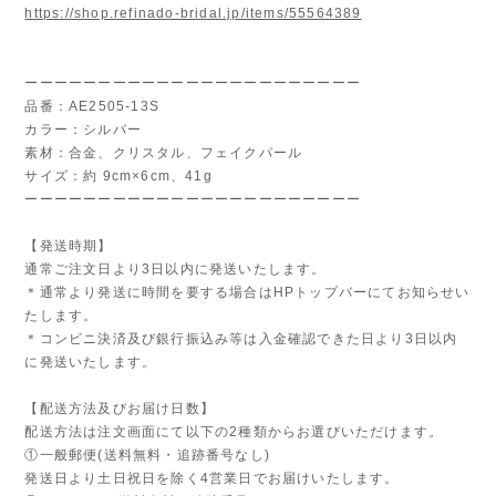
https://shop.refinado-bridal.jp/items/55564389
ーーーーーーーーーーーーーーーーーーーーーーー
品番：AE2505-13S
カラー：シルバー
素材：合金、クリスタル、フェイクパール
サイズ：約 9cm×6cm、41g
ーーーーーーーーーーーーーーーーーーーーーーー
【発送時期】
通常ご注文日より3日以内に発送いたします。
＊通常より発送に時間を要する場合はHPトップバーにてお知らせい
たします。
＊コンビニ決済及び銀行振込み等は入金確認できた日より3日以内
に発送いたします。
【配送方法及びお届け日数】
配送方法は注文画面にて以下の2種類からお選びいただけます。
①一般郵便(送料無料・追跡番号なし)
発送日より土日祝日を除く4営業日でお届けいたします。