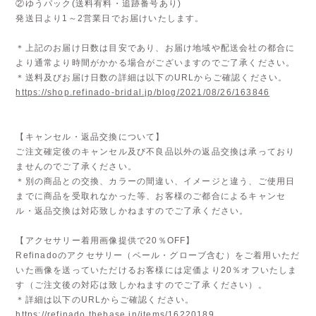
②ゆうパック(送料有料・追跡番号あり)
発送日より1～2営業日でお届けいたします。
＊上記のお届け日数は目安であり、お届け地域や配送会社の都合に
より通常より時間がかかる場合がございますのでご了承ください。
＊送料及びお届け日数の詳細は以下のURLからご確認ください。
https://shop.refinado-bridal.jp/blog/2021/08/26/163846
【キャンセル・返品交換について】
ご注文確定後のキャンセル及び不良品以外の返品交換は承っており
ませんのでご了承ください。
＊別の商品との交換、カラーの間違い、イメージと違う、ご使用日
までに商品を受取れなかった等、お客様のご都合によるキャンセ
ル・返品交換は対応致しかねますのでご了承ください。
【アクセサリー着用画像提供で20％OFF】
Refinadoのアクセサリー（ベール・グローブ含む）をご着用いただ
いた画像を送っていただけるお客様には定価より20％オフいたしま
す（ご注文後の対応は致しかねますのでご了承ください）。
＊詳細は以下のURLからご確認ください。
https://refinado.thebase.in/items/16220189