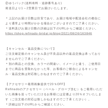
②ゆうパック(送料有料・追跡番号あり)
発送日より1～2営業日でお届けいたします。
＊上記のお届け日数は目安であり、お届け地域や配送会社の都合に
より通常より時間がかかる場合がございますのでご了承ください。
＊送料及びお届け日数の詳細は以下のURLからご確認ください。
https://shop.refinado-bridal.jp/blog/2021/08/26/163846
【キャンセル・返品交換について】
ご注文確定後のキャンセル及び不良品以外の返品交換は承っており
ませんのでご了承ください。
＊別の商品との交換、カラーの間違い、イメージと違う、ご使用日
までに商品を受取れなかった等、お客様のご都合によるキャンセ
ル・返品交換は対応致しかねますのでご了承ください。
【アクセサリー着用画像提供で20％OFF】
Refinadoのアクセサリー（ベール・グローブ含む）をご着用いただ
いた画像を送っていただけるお客様には定価より20％オフいたしま
す（ご注文後の対応は致しかねますのでご了承ください）。
＊詳細は以下のURLからご確認ください。