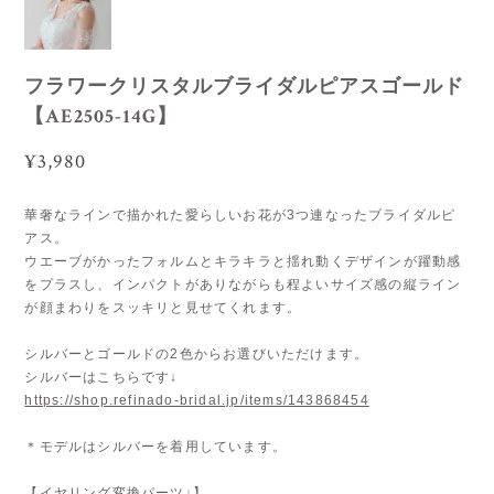
フラワークリスタルブライダルピアスゴールド
【AE2505-14G】
¥3,980
華奢なラインで描かれた愛らしいお花が3つ連なったブライダルピ
アス。
ウエーブがかったフォルムとキラキラと揺れ動くデザインが躍動感
をプラスし、インパクトがありながらも程よいサイズ感の縦ライン
が顔まわりをスッキリと見せてくれます。
シルバーとゴールドの2色からお選びいただけます。
シルバーはこちらです↓
https://shop.refinado-bridal.jp/items/143868454
＊モデルはシルバーを着用しています。
【イヤリング変換パーツ↓】