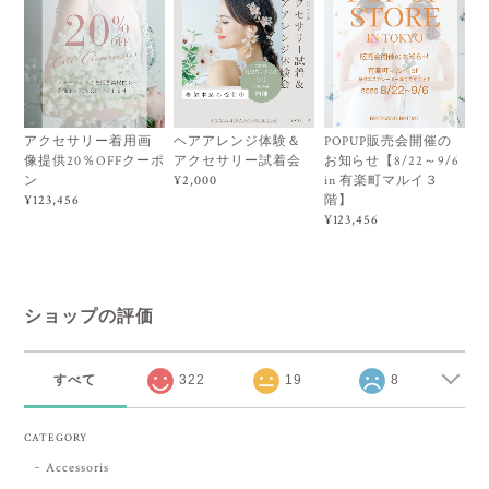
アクセサリー着用画
ヘアアレンジ体験＆
POPUP販売会開催の
像提供20％OFFクーポ
アクセサリー試着会
お知らせ【8/22～9/6
ン
in 有楽町マルイ３
¥2,000
階】
¥123,456
¥123,456
ショップの評価
すべて
322
19
8
CATEGORY
Accessoris