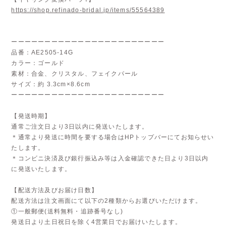
https://shop.refinado-bridal.jp/items/55564389
ーーーーーーーーーーーーーーーーーーーーーーー
品番：AE2505-14G
カラー：ゴールド
素材：合金、クリスタル、フェイクパール
サイズ：約 3.3cm×8.6cm
ーーーーーーーーーーーーーーーーーーーーーーー
【発送時期】
通常ご注文日より3日以内に発送いたします。
＊通常より発送に時間を要する場合はHPトップバーにてお知らせい
たします。
＊コンビニ決済及び銀行振込み等は入金確認できた日より3日以内
に発送いたします。
【配送方法及びお届け日数】
配送方法は注文画面にて以下の2種類からお選びいただけます。
①一般郵便(送料無料・追跡番号なし)
発送日より土日祝日を除く4営業日でお届けいたします。