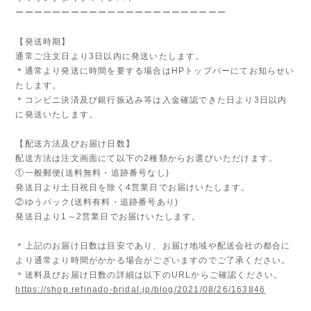
ーーーーーーーーーーーーーーーーーーーーーーー
【発送時期】
通常ご注文日より3日以内に発送いたします。
＊通常より発送に時間を要する場合はHPトップバーにてお知らせい
たします。
＊コンビニ決済及び銀行振込み等は入金確認できた日より3日以内
に発送いたします。
【配送方法及びお届け日数】
配送方法は注文画面にて以下の2種類からお選びいただけます。
①一般郵便(送料無料・追跡番号なし)
発送日より土日祝日を除く4営業日でお届けいたします。
②ゆうパック(送料有料・追跡番号あり)
発送日より1～2営業日でお届けいたします。
＊上記のお届け日数は目安であり、お届け地域や配送会社の都合に
より通常より時間がかかる場合がございますのでご了承ください。
＊送料及びお届け日数の詳細は以下のURLからご確認ください。
https://shop.refinado-bridal.jp/blog/2021/08/26/163846