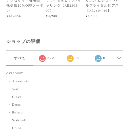
アクセサリー着用画
ブライダルピアス/イ
リボン ビジュー パー
像提供20％OFFクーポ
ヤリング【AE2505-
ルブライダルピアス
ン
07】
【AE2604-40】
¥123,456
¥4,980
¥4,600
ショップの評価
すべて
322
19
8
CATEGORY
Accessoris
Veil
Glove
Dress
Bolero
Sash belt
Color