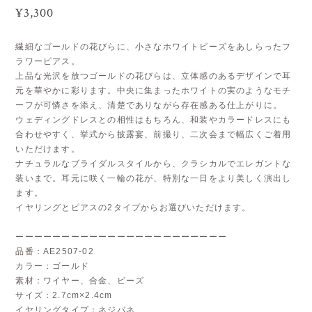
¥3,300
繊細なゴールドの花びらに、小さなホワイトビーズをあしらったフ
ラワーピアス。
上品な光沢を放つゴールドの花びらは、立体感のあるデザインで耳
元を華やかに彩ります。中央に集まったホワイトの実のようなモチ
ーフが可憐さを添え、清楚でありながら存在感ある仕上がりに。
ウェディングドレスとの相性はもちろん、和装やカラードレスにも
合わせやすく、挙式から披露宴、前撮り、二次会まで幅広くご着用
いただけます。
ナチュラルなブライダルスタイルから、クラシカルでエレガントな
装いまで。耳元に咲く一輪の花が、特別な一日をより美しく演出し
ます。
イヤリングとピアスの2タイプからお選びいただけます。
ーーーーーーーーーーーーーーーーーーーーーーー
品番：AE2507-02
カラー：ゴールド
素材：ワイヤー、合金、ビーズ
サイズ：2.7cm×2.4cm
イヤリングタイプ：ネジバネ