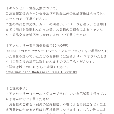
【キャンセル・返品交換について】
ご注文確定後のキャンセル及び不良品以外の返品交換は承っており
ませんのでご了承ください。
＊別の商品との交換、カラーの間違い、イメージと違う、ご使用日
までに商品を受取れなかった等、お客様のご都合によるキャンセ
ル・返品交換は対応致しかねますのでご了承ください。
【アクセサリー着用画像提供で20％OFF】
Refinadoのアクセサリー（ベール・グローブ含む）をご着用いただ
いた画像を送っていただけるお客様には定価より20％オフいたしま
す（ご注文後の対応は致しかねますのでご了承ください）。
＊詳細は以下のURLからご確認ください。
https://refinado.thebase.in/items/16220189
【ご注意事項】
・アクセサリー（ベール・グローブ含む）のご自宅試着は行ってお
りませんのでご了承ください。
・お客様のご都合（宛先の登録相違、不在による再発送など）によ
る再発送にかかる送料はお客様負担になります（こちらの理由によ