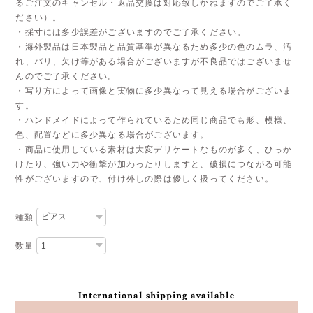
るご注文のキャンセル・返品交換は対応致しかねますのでご了承く
ださい）。
・採寸には多少誤差がございますのでご了承ください。
・海外製品は日本製品と品質基準が異なるため多少の色のムラ、汚
れ、バリ、欠け等がある場合がございますが不良品ではございませ
んのでご了承ください。
・写り方によって画像と実物に多少異なって見える場合がございま
す。
・ハンドメイドによって作られているため同じ商品でも形、模様、
色、配置などに多少異なる場合がございます。
・商品に使用している素材は大変デリケートなものが多く、ひっか
けたり、強い力や衝撃が加わったりしますと、破損につながる可能
性がございますので、付け外しの際は優しく扱ってください。
種類
数量
International shipping available