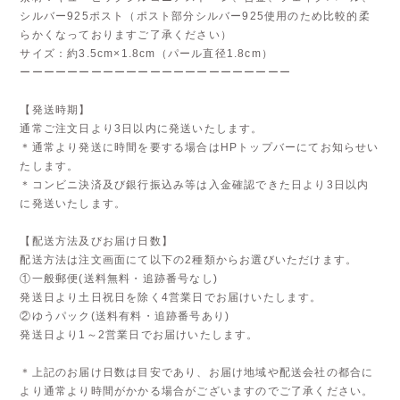
シルバー925ポスト（ポスト部分シルバー925使用のため比較的柔
らかくなっておりますご了承ください）
サイズ：約3.5cm×1.8cm（パール直径1.8cm）
ーーーーーーーーーーーーーーーーーーーーーーー
【発送時期】
通常ご注文日より3日以内に発送いたします。
＊通常より発送に時間を要する場合はHPトップバーにてお知らせい
たします。
＊コンビニ決済及び銀行振込み等は入金確認できた日より3日以内
に発送いたします。
【配送方法及びお届け日数】
配送方法は注文画面にて以下の2種類からお選びいただけます。
①一般郵便(送料無料・追跡番号なし)
発送日より土日祝日を除く4営業日でお届けいたします。
②ゆうパック(送料有料・追跡番号あり)
発送日より1～2営業日でお届けいたします。
＊上記のお届け日数は目安であり、お届け地域や配送会社の都合に
より通常より時間がかかる場合がございますのでご了承ください。