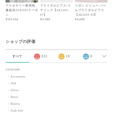
アクセサリー着用画
ブライダルピアス/イ
リボン ビジュー パー
像提供20％OFFクーポ
ヤリング【AE2505-
ルブライダルピアス
ン
07】
【AE2604-40】
¥123,456
¥4,980
¥4,600
ショップの評価
すべて
322
19
8
CATEGORY
Accessoris
Veil
Glove
Dress
Bolero
Sash belt