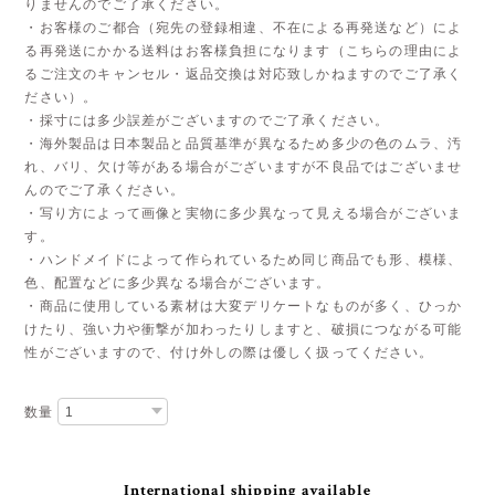
りませんのでご了承ください。
・お客様のご都合（宛先の登録相違、不在による再発送など）によ
る再発送にかかる送料はお客様負担になります（こちらの理由によ
るご注文のキャンセル・返品交換は対応致しかねますのでご了承く
ださい）。
・採寸には多少誤差がございますのでご了承ください。
・海外製品は日本製品と品質基準が異なるため多少の色のムラ、汚
れ、バリ、欠け等がある場合がございますが不良品ではございませ
んのでご了承ください。
・写り方によって画像と実物に多少異なって見える場合がございま
す。
・ハンドメイドによって作られているため同じ商品でも形、模様、
色、配置などに多少異なる場合がございます。
・商品に使用している素材は大変デリケートなものが多く、ひっか
けたり、強い力や衝撃が加わったりしますと、破損につながる可能
性がございますので、付け外しの際は優しく扱ってください。
数量
International shipping available