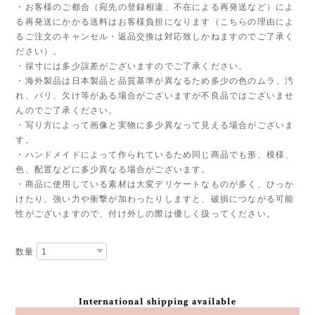
・お客様のご都合（宛先の登録相違、不在による再発送など）によ
る再発送にかかる送料はお客様負担になります（こちらの理由によ
るご注文のキャンセル・返品交換は対応致しかねますのでご了承く
ださい）。
・採寸には多少誤差がございますのでご了承ください。
・海外製品は日本製品と品質基準が異なるため多少の色のムラ、汚
れ、バリ、欠け等がある場合がございますが不良品ではございませ
んのでご了承ください。
・写り方によって画像と実物に多少異なって見える場合がございま
す。
・ハンドメイドによって作られているため同じ商品でも形、模様、
色、配置などに多少異なる場合がございます。
・商品に使用している素材は大変デリケートなものが多く、ひっか
けたり、強い力や衝撃が加わったりしますと、破損につながる可能
性がございますので、付け外しの際は優しく扱ってください。
数量
International shipping available