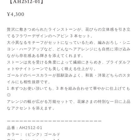
【AH2512-01】
¥4,300
贅沢に敷きつめられたラインストーンが、花びらの立体感を引き立
てるフラワーデザインのヘアピン 3 本セット。
大小異なるモチーフがセットになっているため、編みおろし・シニ
ヨン・ハーフアップなど、どんなヘアアレンジにも自然に溶け込み
ながら存在感ある輝きを添えてくれます。
ストーンは光を受ける角度によって繊細にきらめき、ブライダルフ
ォトやナイトシーンでも美しく映える仕上がり。
ゴールドのベースカラーが肌馴染みよく、和装・洋装どちらのスタ
イルにも相性抜群です。
1 本ずつお使い頂いても、3 本を組み合わせて華やかに仕上げても
◎
アレンジの幅が広がる万能セットで、花嫁さまの特別な一日に上品
なアクセントを添えます。
ーーーーーーーーーーーーーーーーーーーーーーー
品番：AH2512-01
カラー：（ピンク）ゴールド