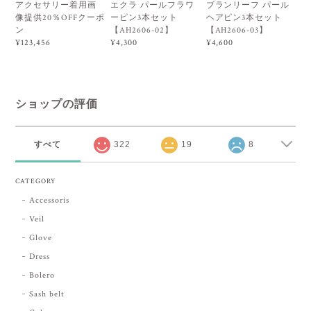
アクセサリー着用画
エクラ パールフラワ
ブランリーフ パール
像提供20％OFFクーポ
ーピン3本セット
ヘアピン3本セット
ン
【AH2606-02】
【AH2606-03】
¥123,456
¥4,300
¥4,600
ショップの評価
すべて
322
19
8
CATEGORY
Accessoris
Veil
Glove
Dress
Bolero
Sash belt