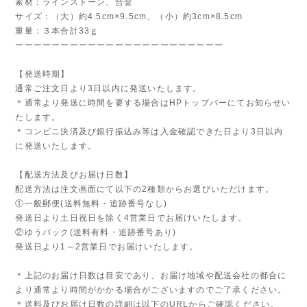
素材：ラインストーン、合金
サイズ：（大）約4.5cm×9.5cm、（小）約3cm×8.5cm
重量：３本合計33ｇ
ーーーーーーーーーーーーーーーーーーーーーーー
【発送時期】
通常ご注文日より3日以内に発送いたします。
＊通常より発送に時間を要する場合はHPトップバーにてお知らせい
たします。
＊コンビニ決済及び銀行振込み等は入金確認できた日より3日以内
に発送いたします。
【配送方法及びお届け日数】
配送方法は注文画面にて以下の2種類からお選びいただけます。
①一般郵便(送料無料・追跡番号なし)
発送日より土日祝日を除く4営業日でお届けいたします。
②ゆうパック(送料有料・追跡番号あり)
発送日より1～2営業日でお届けいたします。
＊上記のお届け日数は目安であり、お届け地域や配送会社の都合に
より通常より時間がかかる場合がございますのでご了承ください。
＊送料及びお届け日数の詳細は以下のURLからご確認ください。