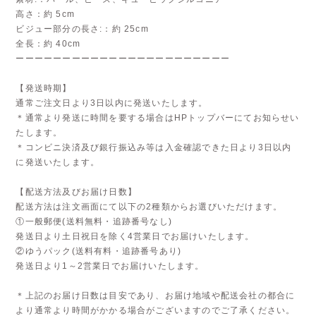
高さ：約 5cm
ビジュー部分の長さ:：約 25cm
全長：約 40cm
ーーーーーーーーーーーーーーーーーーーーーーー
【発送時期】
通常ご注文日より3日以内に発送いたします。
＊通常より発送に時間を要する場合はHPトップバーにてお知らせい
たします。
＊コンビニ決済及び銀行振込み等は入金確認できた日より3日以内
に発送いたします。
【配送方法及びお届け日数】
配送方法は注文画面にて以下の2種類からお選びいただけます。
①一般郵便(送料無料・追跡番号なし)
発送日より土日祝日を除く4営業日でお届けいたします。
②ゆうパック(送料有料・追跡番号あり)
発送日より1～2営業日でお届けいたします。
＊上記のお届け日数は目安であり、お届け地域や配送会社の都合に
より通常より時間がかかる場合がございますのでご了承ください。