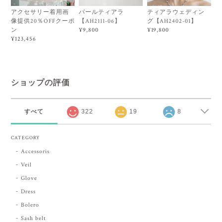
アクセサリー着用画
パールティアラ
ティアラウェディン
像提供20％OFFクーポ
【AH2111-06】
グ【AH2402-01】
ン
¥9,800
¥19,800
¥123,456
ショップの評価
すべて
322
19
8
CATEGORY
Accessoris
Veil
Glove
Dress
Bolero
Sash belt