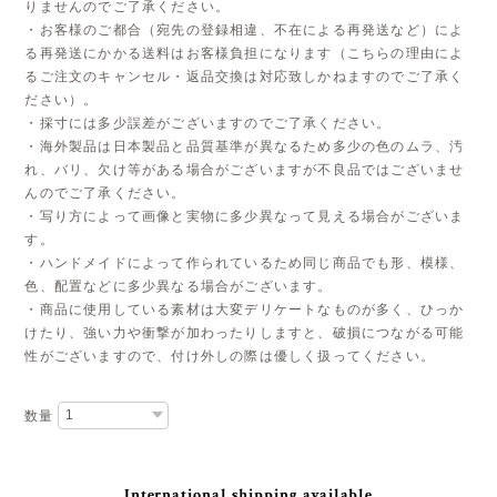
りませんのでご了承ください。
・お客様のご都合（宛先の登録相違、不在による再発送など）によ
る再発送にかかる送料はお客様負担になります（こちらの理由によ
るご注文のキャンセル・返品交換は対応致しかねますのでご了承く
ださい）。
・採寸には多少誤差がございますのでご了承ください。
・海外製品は日本製品と品質基準が異なるため多少の色のムラ、汚
れ、バリ、欠け等がある場合がございますが不良品ではございませ
んのでご了承ください。
・写り方によって画像と実物に多少異なって見える場合がございま
す。
・ハンドメイドによって作られているため同じ商品でも形、模様、
色、配置などに多少異なる場合がございます。
・商品に使用している素材は大変デリケートなものが多く、ひっか
けたり、強い力や衝撃が加わったりしますと、破損につながる可能
性がございますので、付け外しの際は優しく扱ってください。
数量
International shipping available