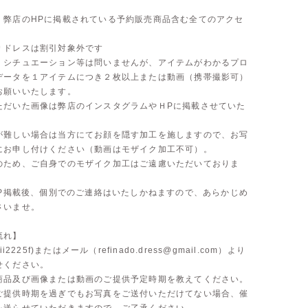
】弊店のHPに掲載されている予約販売商品含む全てのアクセ
スは割引対象外です
】シチュエーション等は問いませんが、アイテムがわかるプロ
データを１アイテムにつき２枚以上または動画（携帯撮影可）
お願いいたします。
ただいた画像は弊店のインスタグラムやＨPに掲載させていた
が難しい場合は当方にてお顔を隠す加工を施しますので、お写
にお申し付けください（動画はモザイク加工不可）。
のため、ご自身でのモザイク加工はご遠慮いただいておりま
やHP掲載後、個別でのご連絡はいたしかねますので、あらかじめ
さいませ。
流れ】
wii2225f)またはメール（
refinado.dress@gmail.com
）より
せください。
商品及び画像または動画のご提供予定時期を教えてください。
ご提供時期を過ぎでもお写真をご送付いただけてない場合、催