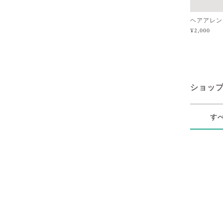
ヘアアレン
¥2,000
ショッ
す