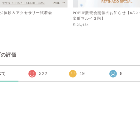
ジ体験＆アクセサリー試着会
POPUP販売会開催のお知らせ【8/22～9
楽町マルイ３階】
¥123,456
プの評価
べて
322
19
8