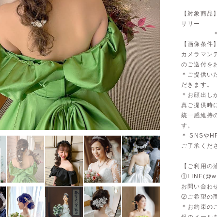
【対象商品
サリー
＊ドレ
【画像条件
カメラマン
のご送付を
＊ご提供い
だきます。
＊お顔出し
真ご提供時
統一感維持
す。
＊ SNS
ご了承くだ
【ご利用の
①LINE(@
お問い合わ
②ご希望の
＊お約束の