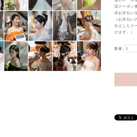
促のメール
③クーポン
④お支払い
（お支払い
伝えしたク
けます。）
数量