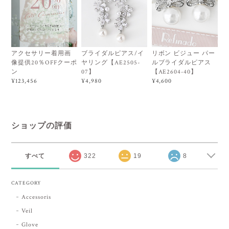
アクセサリー着用画
ブライダルピアス/イ
リボン ビジュー パー
像提供20％OFFクーポ
ヤリング【AE2505-
ルブライダルピアス
ン
07】
【AE2604-40】
¥123,456
¥4,980
¥4,600
ショップの評価
すべて
322
19
8
CATEGORY
Accessoris
Veil
Glove