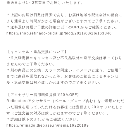
発送日より1～2営業日でお届けいたします。
＊上記のお届け日数は目安であり、お届け地域や配送会社の都合に
より通常より時間がかかる場合がございますのでご了承ください。
＊送料及びお届け日数の詳細は以下のURLからご確認ください。
https://shop.refinado-bridal.jp/blog/2021/08/26/163846
【キャンセル・返品交換について】
ご注文確定後のキャンセル及び不良品以外の返品交換は承っており
ませんのでご了承ください。
＊別の商品との交換、カラーの間違い、イメージと違う、ご使用日
までに商品を受取れなかった等、お客様のご都合によるキャンセ
ル・返品交換は対応致しかねますのでご了承ください。
【アクセサリー着用画像提供で20％OFF】
Refinadoのアクセサリー（ベール・グローブ含む）をご着用いただ
いた画像を送っていただけるお客様には定価より20％オフいたしま
す（ご注文後の対応は致しかねますのでご了承ください）。
＊詳細は以下のURLからご確認ください。
https://refinado.thebase.in/items/16220189