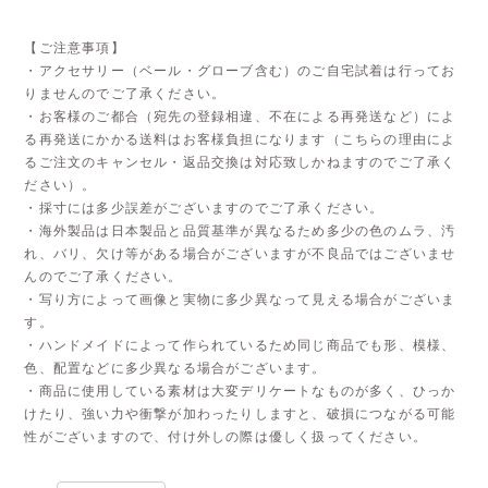
【ご注意事項】
・アクセサリー（ベール・グローブ含む）のご自宅試着は行ってお
りませんのでご了承ください。
・お客様のご都合（宛先の登録相違、不在による再発送など）によ
る再発送にかかる送料はお客様負担になります（こちらの理由によ
るご注文のキャンセル・返品交換は対応致しかねますのでご了承く
ださい）。
・採寸には多少誤差がございますのでご了承ください。
・海外製品は日本製品と品質基準が異なるため多少の色のムラ、汚
れ、バリ、欠け等がある場合がございますが不良品ではございませ
んのでご了承ください。
・写り方によって画像と実物に多少異なって見える場合がございま
す。
・ハンドメイドによって作られているため同じ商品でも形、模様、
色、配置などに多少異なる場合がございます。
・商品に使用している素材は大変デリケートなものが多く、ひっか
けたり、強い力や衝撃が加わったりしますと、破損につながる可能
性がございますので、付け外しの際は優しく扱ってください。