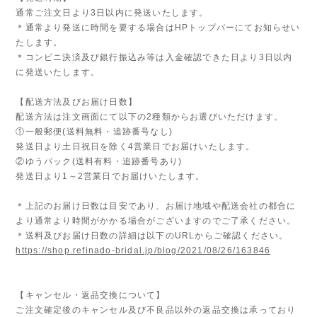
通常ご注文日より3日以内に発送いたします。
＊通常より発送に時間を要する場合はHPトップバーにてお知らせい
たします。
＊コンビニ決済及び銀行振込み等は入金確認できた日より3日以内
に発送いたします。
【配送方法及びお届け日数】
配送方法は注文画面にて以下の2種類からお選びいただけます。
①一般郵便(送料無料・追跡番号なし)
発送日より土日祝日を除く4営業日でお届けいたします。
②ゆうパック(送料有料・追跡番号あり)
発送日より1～2営業日でお届けいたします。
＊上記のお届け日数は目安であり、お届け地域や配送会社の都合に
より通常より時間がかかる場合がございますのでご了承ください。
＊送料及びお届け日数の詳細は以下のURLからご確認ください。
https://shop.refinado-bridal.jp/blog/2021/08/26/163846
【キャンセル・返品交換について】
ご注文確定後のキャンセル及び不良品以外の返品交換は承っており