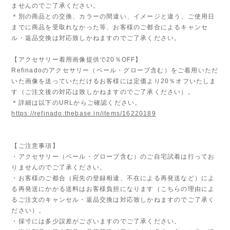
ませんのでご了承ください。
＊別の商品との交換、カラーの間違い、イメージと違う、ご使用日
までに商品を受取れなかった等、お客様のご都合によるキャンセ
ル・返品交換は対応致しかねますのでご了承ください。
【アクセサリー着用画像提供で20％OFF】
Refinadoのアクセサリー（ベール・グローブ含む）をご着用いただ
いた画像を送っていただけるお客様には定価より20％オフいたしま
す（ご注文後の対応は致しかねますのでご了承ください）。
＊詳細は以下のURLからご確認ください。
https://refinado.thebase.in/items/16220189
【ご注意事項】
・アクセサリー（ベール・グローブ含む）のご自宅試着は行ってお
りませんのでご了承ください。
・お客様のご都合（宛先の登録相違、不在による再発送など）によ
る再発送にかかる送料はお客様負担になります（こちらの理由によ
るご注文のキャンセル・返品交換は対応致しかねますのでご了承く
ださい）。
・採寸には多少誤差がございますのでご了承ください。