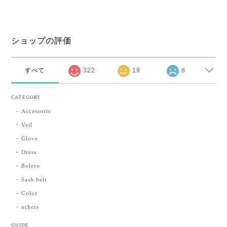
ショップの評価
すべて
322
19
8
CATEGORY
Accessoris
Veil
Glove
Dress
Bolero
Sash belt
Color
others
GUIDE