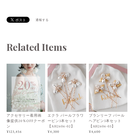
通報する
Related Items
アクセサリー着用画
エクラ パールフラワ
ブランリーフ パール
像提供20％OFFクーポ
ーピン3本セット
ヘアピン3本セット
ン
【AH2606-02】
【AH2606-03】
¥123,456
¥4,300
¥4,600