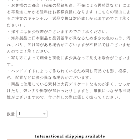
・お客様のご都合（宛先の登録相違、不在による再発送など）によ
る再発送にかかる送料はお客様負担になります（こちらの理由によ
るご注文のキャンセル・返品交換は対応致しかねますのでご了承く
ださい）。
・採寸には多少誤差がございますのでご了承ください。
・海外製品は日本製品と品質基準が異なるため多少の色のムラ、汚
れ、バリ、欠け等がある場合がございますが不良品ではございませ
んのでご了承ください。
・写り方によって画像と実物に多少異なって見える場合がございま
す。
・ハンドメイドによって作られているため同じ商品でも形、模様、
色、配置などに多少異なる場合がございます。
・商品に使用している素材は大変デリケートなものが多く、ひっか
けたり、強い力や衝撃が加わったりしますと、破損につながる可能
性がございますので、付け外しの際は優しく扱ってください。
数量
International shipping available