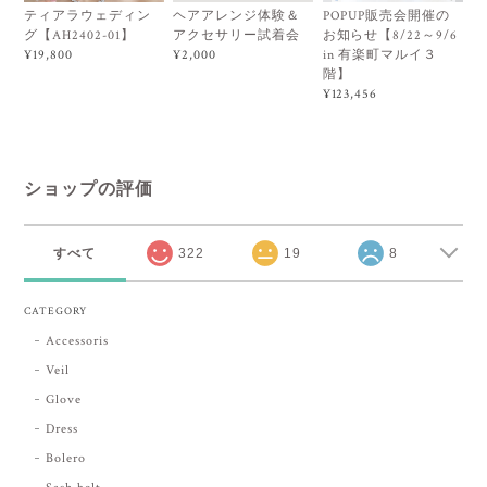
ティアラウェディン
ヘアアレンジ体験＆
POPUP販売会開催の
グ【AH2402-01】
アクセサリー試着会
お知らせ【8/22～9/6
in 有楽町マルイ３
¥19,800
¥2,000
階】
¥123,456
ショップの評価
すべて
322
19
8
CATEGORY
Accessoris
Veil
Glove
Dress
Bolero