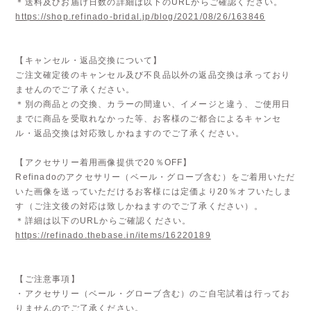
＊送料及びお届け日数の詳細は以下のURLからご確認ください。
https://shop.refinado-bridal.jp/blog/2021/08/26/163846
【キャンセル・返品交換について】
ご注文確定後のキャンセル及び不良品以外の返品交換は承っており
ませんのでご了承ください。
＊別の商品との交換、カラーの間違い、イメージと違う、ご使用日
までに商品を受取れなかった等、お客様のご都合によるキャンセ
ル・返品交換は対応致しかねますのでご了承ください。
【アクセサリー着用画像提供で20％OFF】
Refinadoのアクセサリー（ベール・グローブ含む）をご着用いただ
いた画像を送っていただけるお客様には定価より20％オフいたしま
す（ご注文後の対応は致しかねますのでご了承ください）。
＊詳細は以下のURLからご確認ください。
https://refinado.thebase.in/items/16220189
【ご注意事項】
・アクセサリー（ベール・グローブ含む）のご自宅試着は行ってお
りませんのでご了承ください。