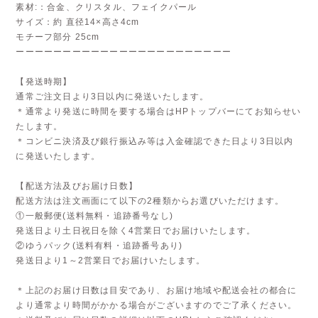
素材:：合金、クリスタル、フェイクパール
サイズ：約 直径14×高さ4cm
モチーフ部分 25cm
ーーーーーーーーーーーーーーーーーーーーーーー
【発送時期】
通常ご注文日より3日以内に発送いたします。
＊通常より発送に時間を要する場合はHPトップバーにてお知らせい
たします。
＊コンビニ決済及び銀行振込み等は入金確認できた日より3日以内
に発送いたします。
【配送方法及びお届け日数】
配送方法は注文画面にて以下の2種類からお選びいただけます。
①一般郵便(送料無料・追跡番号なし)
発送日より土日祝日を除く4営業日でお届けいたします。
②ゆうパック(送料有料・追跡番号あり)
発送日より1～2営業日でお届けいたします。
＊上記のお届け日数は目安であり、お届け地域や配送会社の都合に
より通常より時間がかかる場合がございますのでご了承ください。