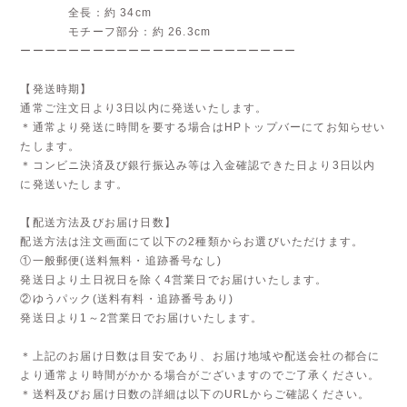
全長：約 34cm
モチーフ部分：約 26.3cm
ーーーーーーーーーーーーーーーーーーーーーーー
【発送時期】
通常ご注文日より3日以内に発送いたします。
＊通常より発送に時間を要する場合はHPトップバーにてお知らせい
たします。
＊コンビニ決済及び銀行振込み等は入金確認できた日より3日以内
に発送いたします。
【配送方法及びお届け日数】
配送方法は注文画面にて以下の2種類からお選びいただけます。
①一般郵便(送料無料・追跡番号なし)
発送日より土日祝日を除く4営業日でお届けいたします。
②ゆうパック(送料有料・追跡番号あり)
発送日より1～2営業日でお届けいたします。
＊上記のお届け日数は目安であり、お届け地域や配送会社の都合に
より通常より時間がかかる場合がございますのでご了承ください。
＊送料及びお届け日数の詳細は以下のURLからご確認ください。