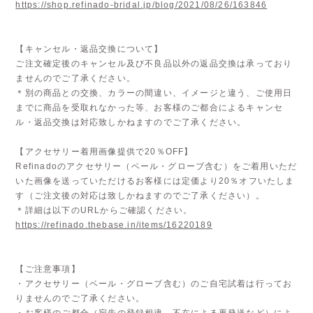
https://shop.refinado-bridal.jp/blog/2021/08/26/163846
【キャンセル・返品交換について】
ご注文確定後のキャンセル及び不良品以外の返品交換は承っており
ませんのでご了承ください。
＊別の商品との交換、カラーの間違い、イメージと違う、ご使用日
までに商品を受取れなかった等、お客様のご都合によるキャンセ
ル・返品交換は対応致しかねますのでご了承ください。
【アクセサリー着用画像提供で20％OFF】
Refinadoのアクセサリー（ベール・グローブ含む）をご着用いただ
いた画像を送っていただけるお客様には定価より20％オフいたしま
す（ご注文後の対応は致しかねますのでご了承ください）。
＊詳細は以下のURLからご確認ください。
https://refinado.thebase.in/items/16220189
【ご注意事項】
・アクセサリー（ベール・グローブ含む）のご自宅試着は行ってお
りませんのでご了承ください。
・お客様のご都合（宛先の登録相違、不在による再発送など）によ