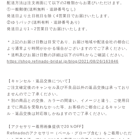
配送方法は注文画面にて以下の2種類からお選びいただけます。
①一般郵便(送料無料・追跡番号なし)
発送日より土日祝日を除く4営業日でお届けいたします。
②ゆうパック(送料有料・追跡番号あり)
発送日より1～2営業日でお届けいたします。
＊上記のお届け日数は目安であり、お届け地域や配送会社の都合に
より通常より時間がかかる場合がございますのでご了承ください。
＊送料及びお届け日数の詳細は以下のURLからご確認ください。
https://shop.refinado-bridal.jp/blog/2021/08/26/163846
【キャンセル・返品交換について】
ご注文確定後のキャンセル及び不良品以外の返品交換は承っており
ませんのでご了承ください。
＊別の商品との交換、カラーの間違い、イメージと違う、ご使用日
までに商品を受取れなかった等、お客様のご都合によるキャンセ
ル・返品交換は対応致しかねますのでご了承ください。
【アクセサリー着用画像提供で20％OFF】
Refinadoのアクセサリー（ベール・グローブ含む）をご着用いただ