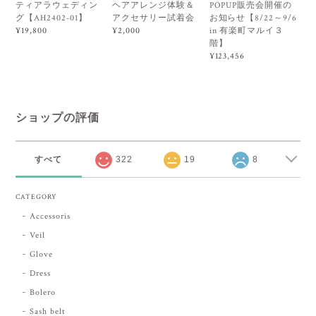
ティアラウェディン
ヘアアレンジ体験＆
POPUP販売会開催の
グ【AH2402-01】
アクセサリー試着会
お知らせ【8/22～9/6
in 有楽町マルイ３
¥19,800
¥2,000
階】
¥123,456
ショップの評価
すべて
322
19
8
CATEGORY
Accessoris
Veil
Glove
Dress
Bolero
Sash belt