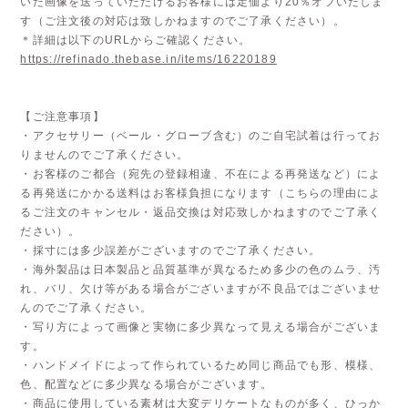
いた画像を送っていただけるお客様には定価より20％オフいたしま
す（ご注文後の対応は致しかねますのでご了承ください）。
＊詳細は以下のURLからご確認ください。
https://refinado.thebase.in/items/16220189
【ご注意事項】
・アクセサリー（ベール・グローブ含む）のご自宅試着は行ってお
りませんのでご了承ください。
・お客様のご都合（宛先の登録相違、不在による再発送など）によ
る再発送にかかる送料はお客様負担になります（こちらの理由によ
るご注文のキャンセル・返品交換は対応致しかねますのでご了承く
ださい）。
・採寸には多少誤差がございますのでご了承ください。
・海外製品は日本製品と品質基準が異なるため多少の色のムラ、汚
れ、バリ、欠け等がある場合がございますが不良品ではございませ
んのでご了承ください。
・写り方によって画像と実物に多少異なって見える場合がございま
す。
・ハンドメイドによって作られているため同じ商品でも形、模様、
色、配置などに多少異なる場合がございます。
・商品に使用している素材は大変デリケートなものが多く、ひっか