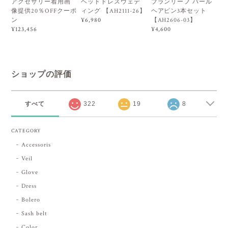
アクセサリー着用画
ヘッドドレスウェデ
ブランリーフ パール
像提供20％OFFクーポ
ィング 【AH2111-26】
ヘアピン3本セット
ン
【AH2606-03】
¥6,980
¥123,456
¥4,600
ショップの評価
すべて
322
19
8
CATEGORY
Accessoris
Veil
Glove
Dress
Bolero
Sash belt
Color