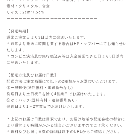
素材：クリスタル、合金
サイズ：2cm*7.5cm
ーーーーーーーーーーーーーーーーーーーーーーー
【発送時期】
通常ご注文日より3日以内に発送いたします。
＊通常より発送に時間を要する場合はHPトップバーにてお知らせい
たします。
＊コンビニ決済及び銀行振込み等は入金確認できた日より3日以内
に発送いたします。
【配送方法及びお届け日数】
配送方法は注文画面にて以下の2種類からお選びいただけます。
①一般郵便(送料無料・追跡番号なし)
発送日より土日祝日を除く4営業日でお届けいたします。
②ゆうパック(送料有料・追跡番号あり)
発送日より1～2営業日でお届けいたします。
＊上記のお届け日数は目安であり、お届け地域や配送会社の都合に
より通常より時間がかかる場合がございますのでご了承ください。
＊送料及びお届け日数の詳細は以下のURLからご確認ください。