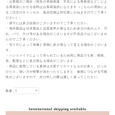
・お客様のご都合（宛先の登録相違、不在による再発送など）によ
る再発送にかかる送料はお客様負担になります（こちらの理由によ
るご注文のキャンセル・返品交換は対応致しかねますのでご了承く
ださい）。
・採寸には多少誤差がございますのでご了承ください。
・海外製品は日本製品と品質基準が異なるため多少の色のムラ、汚
れ、バリ、欠け等がある場合がございますが不良品ではございませ
んのでご了承ください。
・写り方によって画像と実物に多少異なって見える場合がございま
す。
・ハンドメイドによって作られているため同じ商品でも形、模様、
色、配置などに多少異なる場合がございます。
・商品に使用している素材は大変デリケートなものが多く、ひっか
けたり、強い力や衝撃が加わったりしますと、破損につながる可能
性がございますので、付け外しの際は優しく扱ってください。
数量
International shipping available