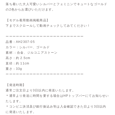
落ち着いた大人可愛いシルバーとフェミニンでキュートなゴールド
の2色からお選びいただけます。
【モデル着用動画掲載商品】
下までスクロールして動画チェックしてみてください！
ーーーーーーーーーーーーーーーーーーーーーーー
品番：AH2307-05
カラー：シルバー、ゴールド
素材:：合金、ジルコニアストーン
高さ：約 2.5cm
直径：約 11cm
重さ：33g
ーーーーーーーーーーーーーーーーーーーーーーー
【発送時期】
通常ご注文日より3日以内に発送いたします。
＊通常より発送に時間を要する場合はHPトップバーにてお知らせい
たします。
＊コンビニ決済及び銀行振込み等は入金確認できた日より3日以内
に発送いたします。