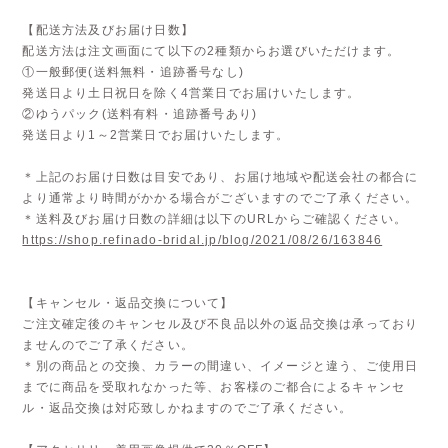
【配送方法及びお届け日数】
配送方法は注文画面にて以下の2種類からお選びいただけます。
①一般郵便(送料無料・追跡番号なし)
発送日より土日祝日を除く4営業日でお届けいたします。
②ゆうパック(送料有料・追跡番号あり)
発送日より1～2営業日でお届けいたします。
＊上記のお届け日数は目安であり、お届け地域や配送会社の都合に
より通常より時間がかかる場合がございますのでご了承ください。
＊送料及びお届け日数の詳細は以下のURLからご確認ください。
https://shop.refinado-bridal.jp/blog/2021/08/26/163846
【キャンセル・返品交換について】
ご注文確定後のキャンセル及び不良品以外の返品交換は承っており
ませんのでご了承ください。
＊別の商品との交換、カラーの間違い、イメージと違う、ご使用日
までに商品を受取れなかった等、お客様のご都合によるキャンセ
ル・返品交換は対応致しかねますのでご了承ください。