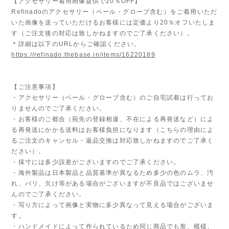
【アクセサリー着用画像提供で20％OFF】
Refinadoのアクセサリー（ベール・グローブ含む）をご着用いただ
いた画像を送っていただけるお客様には定価より20％オフいたしま
す（ご注文後の対応は致しかねますのでご了承ください）。
＊詳細は以下のURLからご確認ください。
https://refinado.thebase.in/items/16220189
【ご注意事項】
・アクセサリー（ベール・グローブ含む）のご自宅試着は行ってお
りませんのでご了承ください。
・お客様のご都合（宛先の登録相違、不在による再発送など）によ
る再発送にかかる送料はお客様負担になります（こちらの理由によ
るご注文のキャンセル・返品交換は対応致しかねますのでご了承く
ださい）。
・採寸には多少誤差がございますのでご了承ください。
・海外製品は日本製品と品質基準が異なるため多少の色のムラ、汚
れ、バリ、欠け等がある場合がございますが不良品ではございませ
んのでご了承ください。
・写り方によって画像と実物に多少異なって見える場合がございま
す。
・ハンドメイドによって作られているため同じ商品でも形、模様、