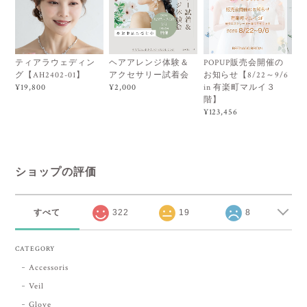
ティアラウェディン
ヘアアレンジ体験＆
POPUP販売会開催の
グ【AH2402-01】
アクセサリー試着会
お知らせ【8/22～9/6
in 有楽町マルイ３
¥19,800
¥2,000
階】
¥123,456
ショップの評価
すべて
322
19
8
CATEGORY
Accessoris
Veil
Glove