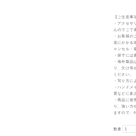
【ご注意事
・アクセサ
んのでご了
・お客様の
送にかかる
ャンセル・
・採寸には
・海外製品
リ、欠け等
ください。
・写り方に
・ハンドメ
置などに多
・商品に使
り、強い力
ますので、
数量