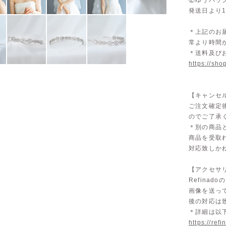
②ゆうパッ
発送日より
＊上記のお
常より時間
＊送料及び
https://sho
【キャンセ
ご注文確定
のでご了承
＊別の商品
商品を受取
対応致しか
【アクセサリ
Refina
画像を送っ
後の対応は
＊詳細は以
https://ref