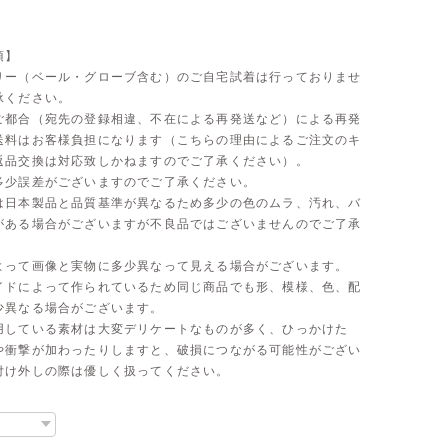
項】
リー（ベール・グローブ含む）のご自宅試着は行っておりませ
承ください。
ご都合（宛先の登録相違、不在による再発送など）による再発
送料はお客様負担になります（こちらの理由によるご注文のキ
返品交換は対応致しかねますのでご了承ください）。
多少誤差がございますのでご了承ください。
は日本製品と品質基準が異なるため多少の色のムラ、汚れ、バ
がある場合がございますが不良品ではございませんのでご了承
よって画像と実物に多少異なって見える場合がございます。
イドによって作られているため同じ商品でも形、模様、色、配
少異なる場合がございます。
用している素材は大変デリケートなものが多く、ひっかけた
や衝撃が加わったりしますと、破損につながる可能性がござい
付け外しの際は優しく扱ってください。