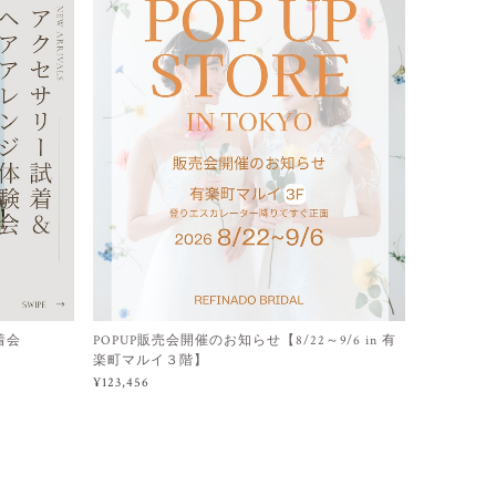
着会
POPUP販売会開催のお知らせ【8/22～9/6 in 有
楽町マルイ３階】
¥123,456