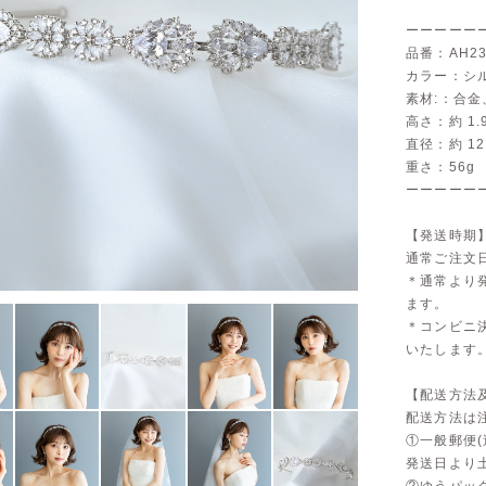
ーーーーー
品番：AH23
カラー：シ
素材:：合
高さ：約 1.
直径：約 12
重さ：56g
ーーーーー
【発送時期
通常ご注文
＊通常より
ます。
＊コンビニ
いたします
【配送方法
配送方法は
①一般郵便(
発送日より