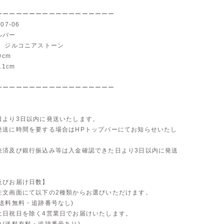
ーーーーーーーーーーーーーーーーーー
07-06
ルバー
金、ジルコニアストーン
9cm
.1cm
ーーーーーーーーーーーーーーーーーー
】
日より3日以内に発送いたします。
発送に時間を要する場合はHPトップバーにてお知らせいたし
決済及び銀行振込み等は入金確認できた日より3日以内に発送
。
及びお届け日数】
注文画面にて以下の2種類からお選びいただけます。
送料無料・追跡番号なし)
土日祝日を除く4営業日でお届けいたします。