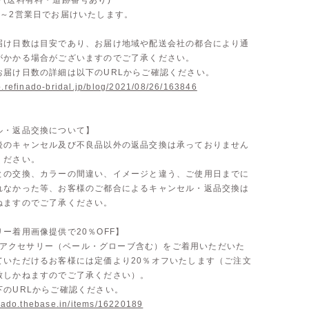
ク(送料有料・追跡番号あり)
1～2営業日でお届けいたします。
届け日数は目安であり、お届け地域や配送会社の都合により通
がかかる場合がございますのでご了承ください。
お届け日数の詳細は以下のURLからご確認ください。
p.refinado-bridal.jp/blog/2021/08/26/163846
ル・返品交換について】
後のキャンセル及び不良品以外の返品交換は承っておりません
ください。
との交換、カラーの間違い、イメージと違う、ご使用日までに
れなかった等、お客様のご都合によるキャンセル・返品交換は
ねますのでご了承ください。
ー着用画像提供で20％OFF】
doのアクセサリー（ベール・グローブ含む）をご着用いただいた
ていただけるお客様には定価より20％オフいたします（ご注文
致しかねますのでご了承ください）。
下のURLからご確認ください。
inado.thebase.in/items/16220189