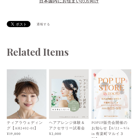
日本国内にお住まいの方向け
通報する
Related Items
ティアラウェディン
ヘアアレンジ体験＆
POPUP販売会開催の
グ【AH2402-01】
アクセサリー試着会
お知らせ【8/22～9/6
in 有楽町マルイ３
¥19,800
¥2,000