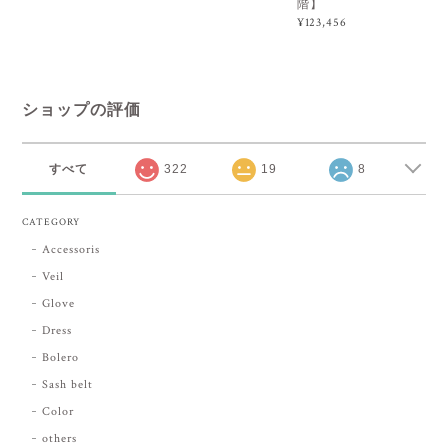
階】
¥123,456
ショップの評価
すべて
322
19
8
CATEGORY
Accessoris
Veil
Glove
Dress
Bolero
Sash belt
Color
others