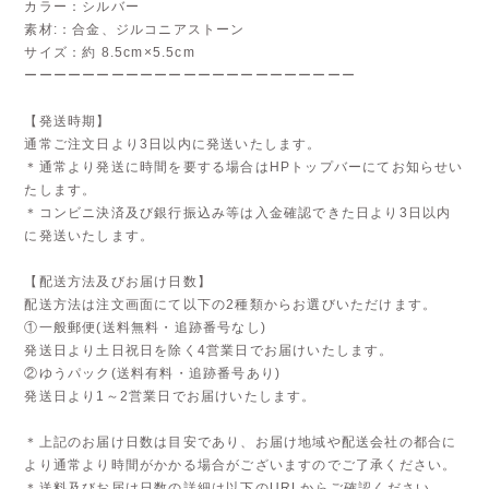
カラー：シルバー
素材:：合金、ジルコニアストーン
サイズ：約 8.5cm×5.5cm
ーーーーーーーーーーーーーーーーーーーーーーー
【発送時期】
通常ご注文日より3日以内に発送いたします。
＊通常より発送に時間を要する場合はHPトップバーにてお知らせい
たします。
＊コンビニ決済及び銀行振込み等は入金確認できた日より3日以内
に発送いたします。
【配送方法及びお届け日数】
配送方法は注文画面にて以下の2種類からお選びいただけます。
①一般郵便(送料無料・追跡番号なし)
発送日より土日祝日を除く4営業日でお届けいたします。
②ゆうパック(送料有料・追跡番号あり)
発送日より1～2営業日でお届けいたします。
＊上記のお届け日数は目安であり、お届け地域や配送会社の都合に
より通常より時間がかかる場合がございますのでご了承ください。
＊送料及びお届け日数の詳細は以下のURLからご確認ください。