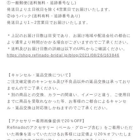
①一般郵便(送料無料・追跡番号なし)
発送日より土日祝日を除く4営業日でお届けいたします。
②ゆうパック(送料有料・追跡番号あり)
発送日より1～2営業日でお届けいたします。
＊上記のお届け日数は目安であり、お届け地域や配送会社の都合に
より通常より時間がかかる場合がございますのでご了承ください。
＊送料及びお届け日数の詳細は以下のURLからご確認ください。
https://shop.refinado-bridal.jp/blog/2021/08/26/163846
【キャンセル・返品交換について】
ご注文確定後のキャンセル及び不良品以外の返品交換は承っており
ませんのでご了承ください。
＊別の商品との交換、カラーの間違い、イメージと違う、ご使用日
までに商品を受取れなかった等、お客様のご都合によるキャンセ
ル・返品交換は対応致しかねますのでご了承ください。
【アクセサリー着用画像提供で20％OFF】
Refinadoのアクセサリー（ベール・グローブ含む）をご着用いただ
いた画像を送っていただけるお客様には定価より20％オフいたしま