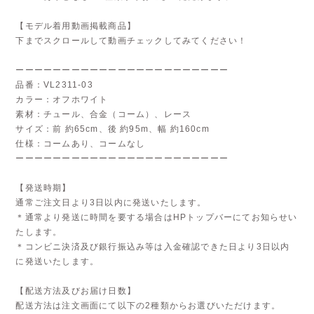
【モデル着用動画掲載商品】
下までスクロールして動画チェックしてみてください！
ーーーーーーーーーーーーーーーーーーーーーーー
品番：VL2311-03
カラー：オフホワイト
素材：チュール、合金（コーム）、レース
サイズ：前 約65cm、後 約95m、幅 約160cm
仕様：コームあり、コームなし
ーーーーーーーーーーーーーーーーーーーーーーー
【発送時期】
通常ご注文日より3日以内に発送いたします。
＊通常より発送に時間を要する場合はHPトップバーにてお知らせい
たします。
＊コンビニ決済及び銀行振込み等は入金確認できた日より3日以内
に発送いたします。
【配送方法及びお届け日数】
配送方法は注文画面にて以下の2種類からお選びいただけます。