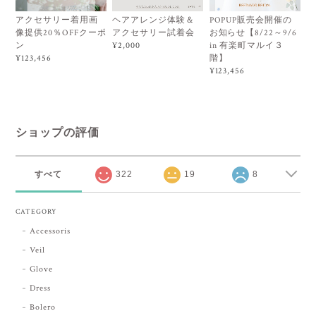
アクセサリー着用画
ヘアアレンジ体験＆
POPUP販売会開催の
像提供20％OFFクーポ
アクセサリー試着会
お知らせ【8/22～9/6
ン
in 有楽町マルイ３
¥2,000
階】
¥123,456
¥123,456
ショップの評価
すべて
322
19
8
CATEGORY
Accessoris
Veil
Glove
Dress
Bolero