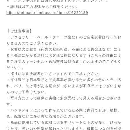
す（ご注文後の対応は致しかねますのでご了承ください）。
＊詳細は以下のURLからご確認ください。
https://refinado.thebase.in/items/16220189
【ご注意事項】
・アクセサリー（ベール・グローブ含む）のご自宅試着は行ってお
りませんのでご了承ください。
・お客様のご都合（宛先の登録相違、不在による再発送など）によ
る再発送にかかる送料はお客様負担になります（こちらの理由によ
るご注文のキャンセル・返品交換は対応致しかねますのでご了承く
ださい）。
・採寸には多少誤差がございますのでご了承ください。
・海外製品は日本製品と品質基準が異なるため多少の色のムラ、汚
れ、バリ、欠け等がある場合がございますが不良品ではございませ
んのでご了承ください。
・写り方によって画像と実物に多少異なって見える場合がございま
す。
・ハンドメイドによって作られているため同じ商品でも形、模様、
色、配置などに多少異なる場合がございます。
・商品に使用している素材は大変デリケートなものが多く、ひっか
けたり、強い力や衝撃が加わったりしますと、破損につながる可能