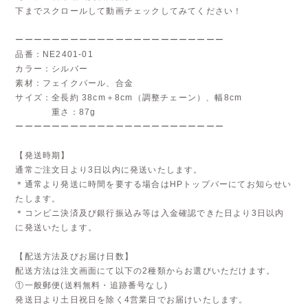
下までスクロールして動画チェックしてみてください！
ーーーーーーーーーーーーーーーーーーーーーーー
品番：NE2401-01
カラー：シルバー
素材：フェイクパール、合金
サイズ：全長約 38cm＋8cm（調整チェーン）、幅8cm
重さ：87g
ーーーーーーーーーーーーーーーーーーーーーーー
【発送時期】
通常ご注文日より3日以内に発送いたします。
＊通常より発送に時間を要する場合はHPトップバーにてお知らせい
たします。
＊コンビニ決済及び銀行振込み等は入金確認できた日より3日以内
に発送いたします。
【配送方法及びお届け日数】
配送方法は注文画面にて以下の2種類からお選びいただけます。
①一般郵便(送料無料・追跡番号なし)
発送日より土日祝日を除く4営業日でお届けいたします。