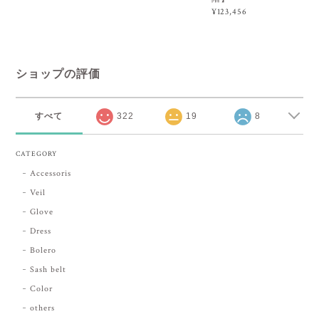
¥123,456
ショップの評価
すべて
322
19
8
CATEGORY
Accessoris
Veil
Glove
Dress
Bolero
Sash belt
Color
others