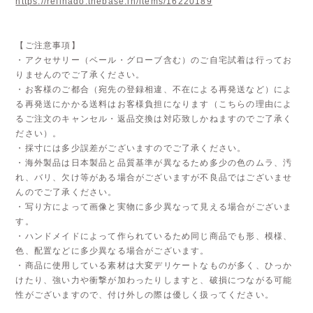
https://refinado.thebase.in/items/16220189
【ご注意事項】
・アクセサリー（ベール・グローブ含む）のご自宅試着は行ってお
りませんのでご了承ください。
・お客様のご都合（宛先の登録相違、不在による再発送など）によ
る再発送にかかる送料はお客様負担になります（こちらの理由によ
るご注文のキャンセル・返品交換は対応致しかねますのでご了承く
ださい）。
・採寸には多少誤差がございますのでご了承ください。
・海外製品は日本製品と品質基準が異なるため多少の色のムラ、汚
れ、バリ、欠け等がある場合がございますが不良品ではございませ
んのでご了承ください。
・写り方によって画像と実物に多少異なって見える場合がございま
す。
・ハンドメイドによって作られているため同じ商品でも形、模様、
色、配置などに多少異なる場合がございます。
・商品に使用している素材は大変デリケートなものが多く、ひっか
けたり、強い力や衝撃が加わったりしますと、破損につながる可能
性がございますので、付け外しの際は優しく扱ってください。