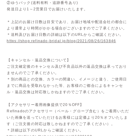
②ゆうパック(送料有料・追跡番号あり)
発送日より1～2営業日でお届けいたします。
＊上記のお届け日数は目安であり、お届け地域や配送会社の都合に
より通常より時間がかかる場合がございますのでご了承ください。
＊送料及びお届け日数の詳細は以下のURLからご確認ください。
https://shop.refinado-bridal.jp/blog/2021/08/26/163846
【キャンセル・返品交換について】
ご注文確定後のキャンセル及び不良品以外の返品交換は承っており
ませんのでご了承ください。
＊別の商品との交換、カラーの間違い、イメージと違う、ご使用日
までに商品を受取れなかった等、お客様のご都合によるキャンセ
ル・返品交換は対応致しかねますのでご了承ください。
【アクセサリー着用画像提供で20％OFF】
Refinadoのアクセサリー（ベール・グローブ含む）をご着用いただ
いた画像を送っていただけるお客様には定価より20％オフいたしま
す（ご注文後の対応は致しかねますのでご了承ください）。
＊詳細は以下のURLからご確認ください。