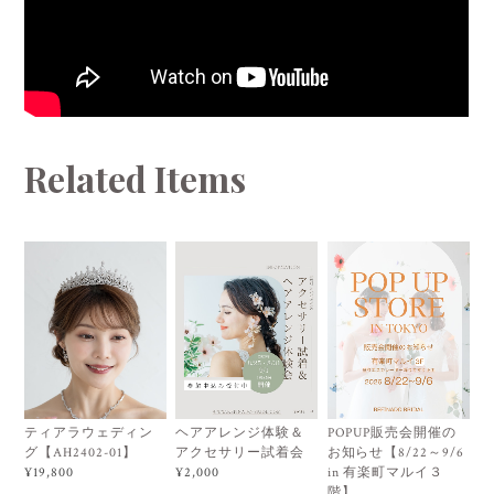
Related Items
ティアラウェディン
ヘアアレンジ体験＆
POPUP販売会開催の
グ【AH2402-01】
アクセサリー試着会
お知らせ【8/22～9/6
in 有楽町マルイ３
¥19,800
¥2,000
階】