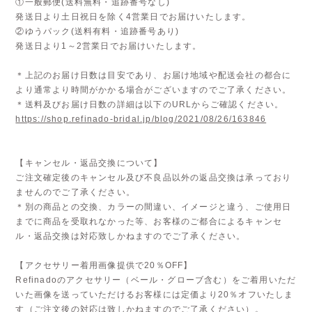
①一般郵便(送料無料・追跡番号なし)
発送日より土日祝日を除く4営業日でお届けいたします。
②ゆうパック(送料有料・追跡番号あり)
発送日より1～2営業日でお届けいたします。
＊上記のお届け日数は目安であり、お届け地域や配送会社の都合に
より通常より時間がかかる場合がございますのでご了承ください。
＊送料及びお届け日数の詳細は以下のURLからご確認ください。
https://shop.refinado-bridal.jp/blog/2021/08/26/163846
【キャンセル・返品交換について】
ご注文確定後のキャンセル及び不良品以外の返品交換は承っており
ませんのでご了承ください。
＊別の商品との交換、カラーの間違い、イメージと違う、ご使用日
までに商品を受取れなかった等、お客様のご都合によるキャンセ
ル・返品交換は対応致しかねますのでご了承ください。
【アクセサリー着用画像提供で20％OFF】
Refinadoのアクセサリー（ベール・グローブ含む）をご着用いただ
いた画像を送っていただけるお客様には定価より20％オフいたしま
す（ご注文後の対応は致しかねますのでご了承ください）。