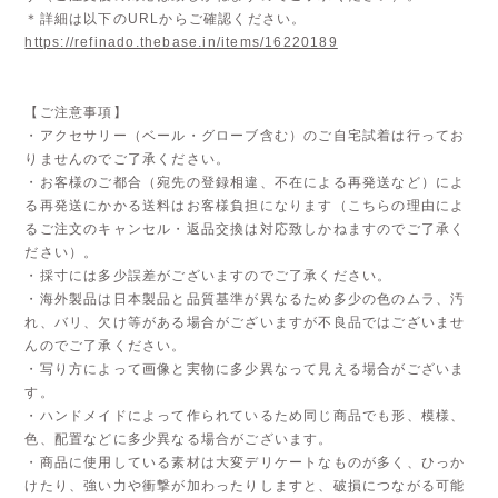
＊詳細は以下のURLからご確認ください。
https://refinado.thebase.in/items/16220189
【ご注意事項】
・アクセサリー（ベール・グローブ含む）のご自宅試着は行ってお
りませんのでご了承ください。
・お客様のご都合（宛先の登録相違、不在による再発送など）によ
る再発送にかかる送料はお客様負担になります（こちらの理由によ
るご注文のキャンセル・返品交換は対応致しかねますのでご了承く
ださい）。
・採寸には多少誤差がございますのでご了承ください。
・海外製品は日本製品と品質基準が異なるため多少の色のムラ、汚
れ、バリ、欠け等がある場合がございますが不良品ではございませ
んのでご了承ください。
・写り方によって画像と実物に多少異なって見える場合がございま
す。
・ハンドメイドによって作られているため同じ商品でも形、模様、
色、配置などに多少異なる場合がございます。
・商品に使用している素材は大変デリケートなものが多く、ひっか
けたり、強い力や衝撃が加わったりしますと、破損につながる可能