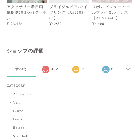
アクセサリー着用画
ブライダルピアス/イ
リボン ビジュー パー
像提供20％OFFクーポ
ヤリング【AE2505-
ルブライダルピアス
ン
07】
【AE2604-40】
¥123,456
¥4,980
¥4,600
ショップの評価
すべて
322
19
8
CATEGORY
Accessoris
Veil
Glove
Dress
Bolero
Sash belt