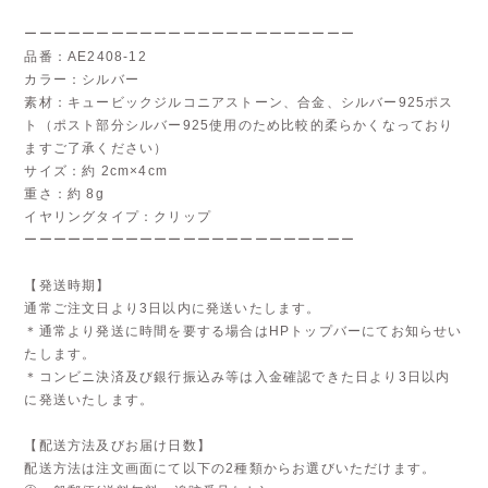
ーーーーーーーーーーーーーーーーーーーーーーー
品番：AE2408-12
カラー：シルバー
素材：キュービックジルコニアストーン、合金、シルバー925ポス
ト（ポスト部分シルバー925使用のため比較的柔らかくなっており
ますご了承ください）
サイズ：約 2cm×4cm
重さ：約 8g
イヤリングタイプ：クリップ
ーーーーーーーーーーーーーーーーーーーーーーー
【発送時期】
通常ご注文日より3日以内に発送いたします。
＊通常より発送に時間を要する場合はHPトップバーにてお知らせい
たします。
＊コンビニ決済及び銀行振込み等は入金確認できた日より3日以内
に発送いたします。
【配送方法及びお届け日数】
配送方法は注文画面にて以下の2種類からお選びいただけます。