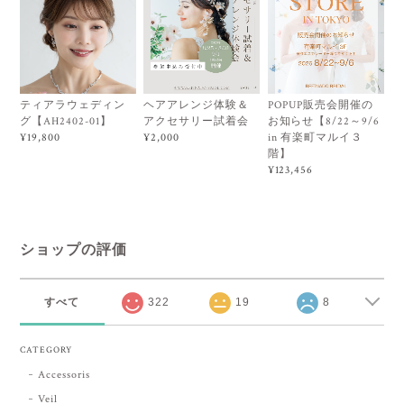
ティアラウェディン
ヘアアレンジ体験＆
POPUP販売会開催の
グ【AH2402-01】
アクセサリー試着会
お知らせ【8/22～9/6
in 有楽町マルイ３
¥19,800
¥2,000
階】
¥123,456
ショップの評価
すべて
322
19
8
CATEGORY
Accessoris
Veil