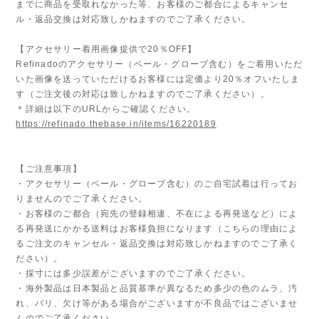
までに商品を受取れなかった等、お客様のご都合によるキャンセ
ル・返品交換は対応致しかねますのでご了承ください。
【アクセサリー着用画像提供で20％OFF】
Refinadoのアクセサリー（ベール・グローブ含む）をご着用いただ
いた画像を送っていただけるお客様には定価より20％オフいたしま
す（ご注文後の対応は致しかねますのでご了承ください）。
＊詳細は以下のURLからご確認ください。
https://refinado.thebase.in/items/16220189
【ご注意事項】
・アクセサリー（ベール・グローブ含む）のご自宅試着は行ってお
りませんのでご了承ください。
・お客様のご都合（宛先の登録相違、不在による再発送など）によ
る再発送にかかる送料はお客様負担になります（こちらの理由によ
るご注文のキャンセル・返品交換は対応致しかねますのでご了承く
ださい）。
・採寸には多少誤差がございますのでご了承ください。
・海外製品は日本製品と品質基準が異なるため多少の色のムラ、汚
れ、バリ、欠け等がある場合がございますが不良品ではございませ
んのでご了承ください。