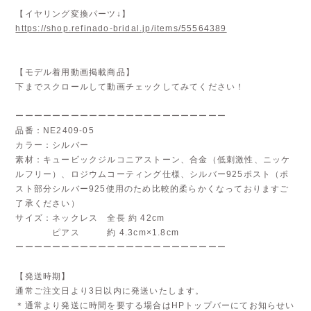
【イヤリング変換パーツ↓】
https://shop.refinado-bridal.jp/items/55564389
【モデル着用動画掲載商品】
下までスクロールして動画チェックしてみてください！
ーーーーーーーーーーーーーーーーーーーーーーー
品番：NE2409-05
カラー：シルバー
素材：キュービックジルコニアストーン、合金（低刺激性、ニッケ
ルフリー）、ロジウムコーティング仕様、シルバー925ポスト（ポ
スト部分シルバー925使用のため比較的柔らかくなっておりますご
了承ください）
サイズ：ネックレス 全長 約 42cm
ピアス 約 4.3cm×1.8cm
ーーーーーーーーーーーーーーーーーーーーーーー
【発送時期】
通常ご注文日より3日以内に発送いたします。
＊通常より発送に時間を要する場合はHPトップバーにてお知らせい