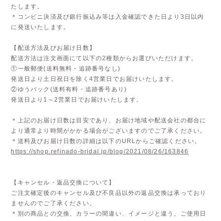
たします。
＊コンビニ決済及び銀行振込み等は入金確認できた日より3日以内
に発送いたします。
【配送方法及びお届け日数】
配送方法は注文画面にて以下の2種類からお選びいただけます。
①一般郵便(送料無料・追跡番号なし)
発送日より土日祝日を除く4営業日でお届けいたします。
②ゆうパック(送料有料・追跡番号あり)
発送日より1～2営業日でお届けいたします。
＊上記のお届け日数は目安であり、お届け地域や配送会社の都合に
より通常より時間がかかる場合がございますのでご了承ください。
＊送料及びお届け日数の詳細は以下のURLからご確認ください。
https://shop.refinado-bridal.jp/blog/2021/08/26/163846
【キャンセル・返品交換について】
ご注文確定後のキャンセル及び不良品以外の返品交換は承っており
ませんのでご了承ください。
＊別の商品との交換、カラーの間違い、イメージと違う、ご使用日