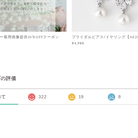
ー着用画像提供20％OFFクーポン
ブライダルピアス/イヤリング【AE250
¥4,980
プの評価
べて
322
19
8