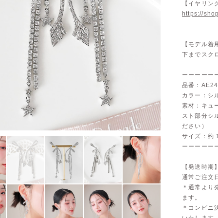
【イヤリン
https://sho
【モデル着
下までスク
ーーーーー
品番：AE24
カラー：シ
素材：キュ
スト部分シ
ださい）
サイズ：約 1
ーーーーー
【発送時期
通常ご注文
＊通常より
ます。
＊コンビニ