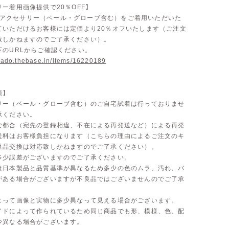
ー着用画像提供で20％OFF】
doのアクセサリー（ベール・グローブ含む）をご着用いただいた
ていただけるお客様には定価より20％オフいたします（ご注文
致しかねますのでご了承ください）。
下のURLからご確認ください。
inado.thebase.in/items/16220189
項】
リー（ベール・グローブ含む）のご自宅試着は行っておりませ
承ください。
ご都合（宛先の登録相違、不在による再発送など）による再発
送料はお客様負担になります（こちらの理由によるご注文のキ
返品交換は対応致しかねますのでご了承ください）。
多少誤差がございますのでご了承ください。
は日本製品と品質基準が異なるため多少の色のムラ、汚れ、バ
がある場合がございますが不良品ではございませんのでご了承
よって画像と実物に多少異なって見える場合がございます。
イドによって作られているため同じ商品でも形、模様、色、配
少異なる場合がございます。