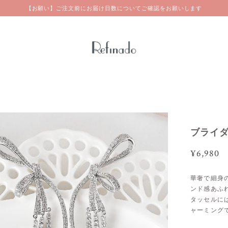
【お願い】ご注文前にお届け日数についてご確認をお願いします
ブライダ
¥6,980
華奢で細身
ンド感あふ
タッセルに
ャーミング