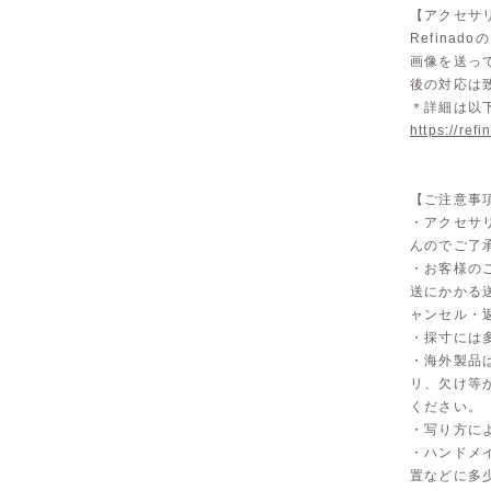
【アクセサリ
Refina
画像を送っ
後の対応は
＊詳細は以
https://ref
【ご注意事
・アクセサ
んのでご了
・お客様の
送にかかる
ャンセル・
・採寸には
・海外製品
リ、欠け等
ください。
・写り方に
・ハンドメ
置などに多