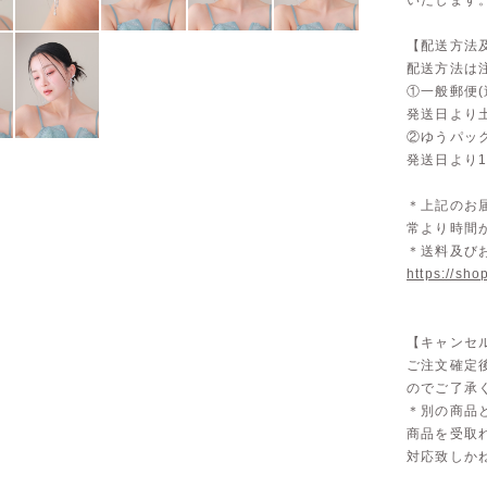
いたします
【配送方法
配送方法は
①一般郵便(
発送日より
②ゆうパッ
発送日より
＊上記のお
常より時間
＊送料及び
https://sho
【キャンセ
ご注文確定
のでご了承
＊別の商品
商品を受取
対応致しか