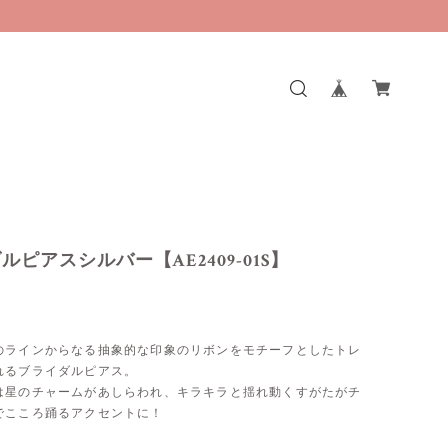
ルピアスシルバー【AE2409-01S】
のラインからなる抽象的な印象のリボンをモチーフとしたトレ
れるブライダルピアス。
は星のチャームがあしらわれ、キラキラと揺れ動くすがたがチ
でこころ踊るアクセントに！