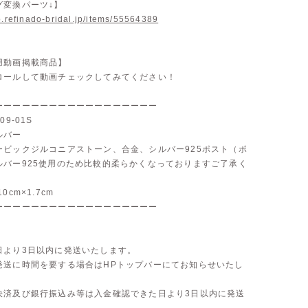
グ変換パーツ↓】
p.refinado-bridal.jp/items/55564389
用動画掲載商品】
ロールして動画チェックしてみてください！
ーーーーーーーーーーーーーーーーーー
09-01S
ルバー
ービックジルコニアストーン、合金、シルバー925ポスト（ポ
ルバー925使用のため比較的柔らかくなっておりますご了承く
0cm×1.7cm
ーーーーーーーーーーーーーーーーーー
】
日より3日以内に発送いたします。
発送に時間を要する場合はHPトップバーにてお知らせいたし
決済及び銀行振込み等は入金確認できた日より3日以内に発送