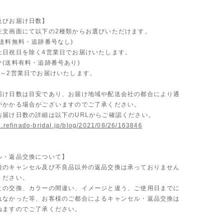
。
及びお届け日数】
注文画面にて以下の2種類からお選びいただけます。
送料無料・追跡番号なし)
土日祝日を除く4営業日でお届けいたします。
ク(送料有料・追跡番号あり)
1～2営業日でお届けいたします。
届け日数は目安であり、お届け地域や配送会社の都合により通
がかかる場合がございますのでご了承ください。
お届け日数の詳細は以下のURLからご確認ください。
p.refinado-bridal.jp/blog/2021/08/26/163846
ル・返品交換について】
後のキャンセル及び不良品以外の返品交換は承っておりません
ください。
との交換、カラーの間違い、イメージと違う、ご使用日までに
れなかった等、お客様のご都合によるキャンセル・返品交換は
ねますのでご了承ください。