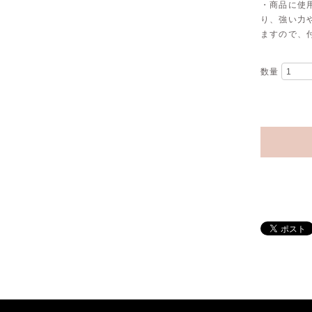
・商品に使
り、強い力
ますので、
数量