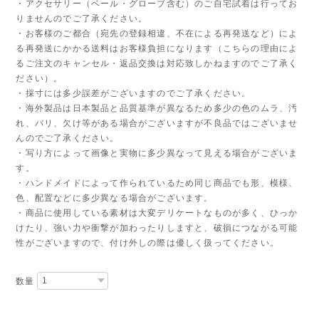
・アクセサリー（ベール・グローブ含む）のご自宅試着は行ってお
りませんのでご了承ください。
・お客様のご都合（宛先の登録相違、不在による再発送など）によ
る再発送にかかる送料はお客様負担になります（こちらの理由によ
るご注文のキャンセル・返品交換は対応致しかねますのでご了承く
ださい）。
・採寸には多少誤差がございますのでご了承ください。
・海外製品は日本製品と品質基準が異なるため多少の色のムラ、汚
れ、バリ、欠け等がある場合がございますが不良品ではございませ
んのでご了承ください。
・写り方によって画像と実物に多少異なって見える場合がございま
す。
・ハンドメイドによって作られているため同じ商品でも形、模様、
色、配置などに多少異なる場合がございます。
・商品に使用している素材は大変デリケートなものが多く、ひっか
けたり、強い力や衝撃が加わったりしますと、破損につながる可能
性がございますので、付け外しの際は優しく扱ってください。
数量