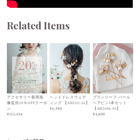
Related Items
アクセサリー着用画
ヘッドドレスウェデ
ブランリーフ パール
像提供20％OFFクーポ
ィング 【AH2111-26】
ヘアピン3本セット
ン
【AH2606-03】
¥6,980
¥123,456
¥4,600