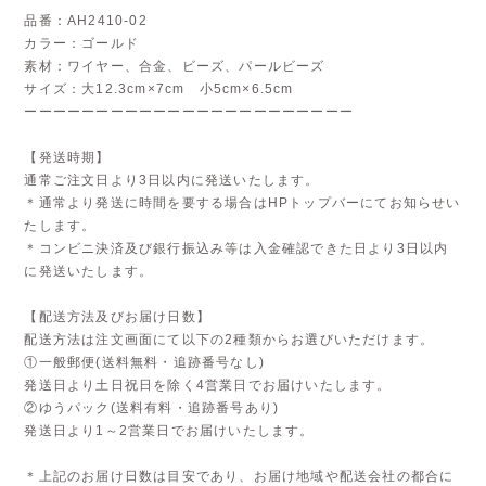
品番：AH2410-02
カラー：ゴールド
素材：ワイヤー、合金、ビーズ、パールビーズ
サイズ：大12.3cm×7cm 小5cm×6.5cm
ーーーーーーーーーーーーーーーーーーーーーーー
【発送時期】
通常ご注文日より3日以内に発送いたします。
＊通常より発送に時間を要する場合はHPトップバーにてお知らせい
たします。
＊コンビニ決済及び銀行振込み等は入金確認できた日より3日以内
に発送いたします。
【配送方法及びお届け日数】
配送方法は注文画面にて以下の2種類からお選びいただけます。
①一般郵便(送料無料・追跡番号なし)
発送日より土日祝日を除く4営業日でお届けいたします。
②ゆうパック(送料有料・追跡番号あり)
発送日より1～2営業日でお届けいたします。
＊上記のお届け日数は目安であり、お届け地域や配送会社の都合に