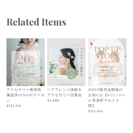
Related Items
アクセサリー着用画
ヘアアレンジ体験＆
POPUP販売会開催の
像提供20％OFFクーポ
アクセサリー試着会
お知らせ【8/22～9/6
ン
in 有楽町マルイ３
¥2,000
階】
¥123,456
¥123,456