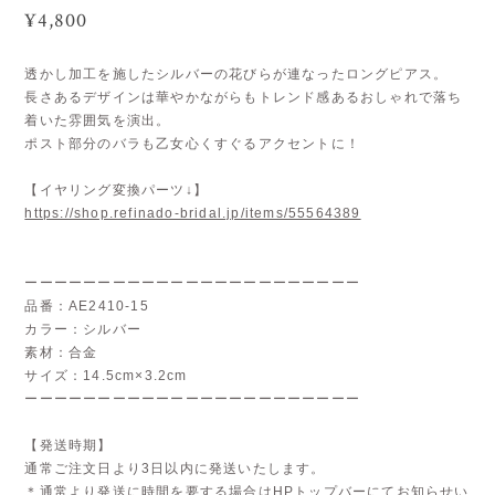
¥4,800
透かし加工を施したシルバーの花びらが連なったロングピアス。
長さあるデザインは華やかながらもトレンド感あるおしゃれで落ち
着いた雰囲気を演出。
ポスト部分のバラも乙女心くすぐるアクセントに！
【イヤリング変換パーツ↓】
https://shop.refinado-bridal.jp/items/55564389
ーーーーーーーーーーーーーーーーーーーーーーー
品番：AE2410-15
カラー：シルバー
素材：合金
サイズ：14.5cm×3.2cm
ーーーーーーーーーーーーーーーーーーーーーーー
【発送時期】
通常ご注文日より3日以内に発送いたします。
＊通常より発送に時間を要する場合はHPトップバーにてお知らせい