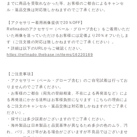
までに商品を受取れなかった等、お客様のご都合によるキャンセ
ル・返品交換は対応致しかねますのでご了承ください。
【アクセサリー着用画像提供で20％OFF】
Refinadoのアクセサリー（ベール・グローブ含む）をご着用いただ
いた画像を送っていただけるお客様には定価より20％オフいたしま
す（ご注文後の対応は致しかねますのでご了承ください）。
＊詳細は以下のURLからご確認ください。
https://refinado.thebase.in/items/16220189
【ご注意事項】
・アクセサリー（ベール・グローブ含む）のご自宅試着は行ってお
りませんのでご了承ください。
・お客様のご都合（宛先の登録相違、不在による再発送など）によ
る再発送にかかる送料はお客様負担になります（こちらの理由によ
るご注文のキャンセル・返品交換は対応致しかねますのでご了承く
ださい）。
・採寸には多少誤差がございますのでご了承ください。
・海外製品は日本製品と品質基準が異なるため多少の色のムラ、汚
れ、バリ、欠け等がある場合がございますが不良品ではございませ