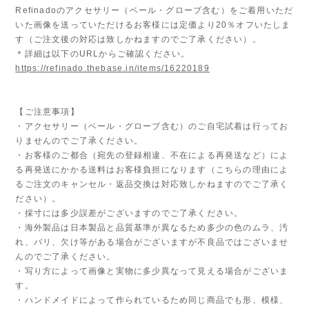
Refinadoのアクセサリー（ベール・グローブ含む）をご着用いただ
いた画像を送っていただけるお客様には定価より20％オフいたしま
す（ご注文後の対応は致しかねますのでご了承ください）。
＊詳細は以下のURLからご確認ください。
https://refinado.thebase.in/items/16220189
【ご注意事項】
・アクセサリー（ベール・グローブ含む）のご自宅試着は行ってお
りませんのでご了承ください。
・お客様のご都合（宛先の登録相違、不在による再発送など）によ
る再発送にかかる送料はお客様負担になります（こちらの理由によ
るご注文のキャンセル・返品交換は対応致しかねますのでご了承く
ださい）。
・採寸には多少誤差がございますのでご了承ください。
・海外製品は日本製品と品質基準が異なるため多少の色のムラ、汚
れ、バリ、欠け等がある場合がございますが不良品ではございませ
んのでご了承ください。
・写り方によって画像と実物に多少異なって見える場合がございま
す。
・ハンドメイドによって作られているため同じ商品でも形、模様、