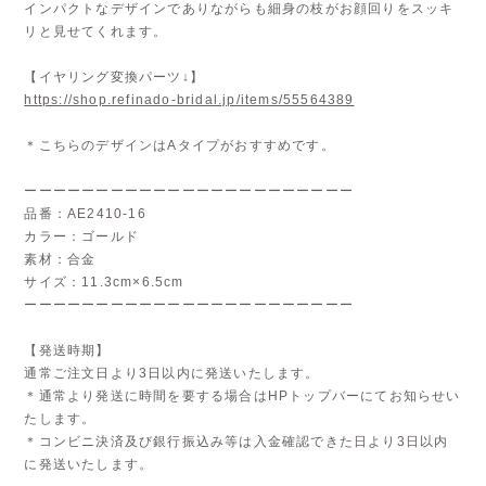
インパクトなデザインでありながらも細身の枝がお顔回りをスッキ
リと見せてくれます。
【イヤリング変換パーツ↓】
https://shop.refinado-bridal.jp/items/55564389
＊こちらのデザインはAタイプがおすすめです。
ーーーーーーーーーーーーーーーーーーーーーーー
品番：AE2410-16
カラー：ゴールド
素材：合金
サイズ：11.3cm×6.5cm
ーーーーーーーーーーーーーーーーーーーーーーー
【発送時期】
通常ご注文日より3日以内に発送いたします。
＊通常より発送に時間を要する場合はHPトップバーにてお知らせい
たします。
＊コンビニ決済及び銀行振込み等は入金確認できた日より3日以内
に発送いたします。