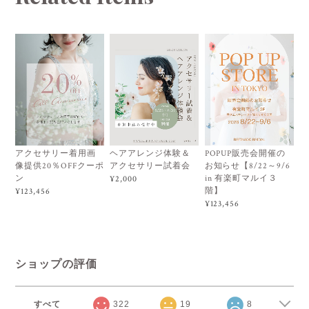
アクセサリー着用画
ヘアアレンジ体験＆
POPUP販売会開催の
像提供20％OFFクーポ
アクセサリー試着会
お知らせ【8/22～9/6
ン
in 有楽町マルイ３
¥2,000
階】
¥123,456
¥123,456
ショップの評価
すべて
322
19
8