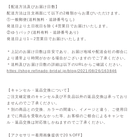
【配送方法及びお届け日数】
配送方法は注文画面にて以下の2種類からお選びいただけます。
①一般郵便(送料無料・追跡番号なし)
発送日より土日祝日を除く4営業日でお届けいたします。
②ゆうパック(送料有料・追跡番号あり)
発送日より1～2営業日でお届けいたします。
＊上記のお届け日数は目安であり、お届け地域や配送会社の都合に
より通常より時間がかかる場合がございますのでご了承ください。
＊送料及びお届け日数の詳細は以下のURLからご確認ください。
https://shop.refinado-bridal.jp/blog/2021/08/26/163846
【キャンセル・返品交換について】
ご注文確定後のキャンセル及び不良品以外の返品交換は承っており
ませんのでご了承ください。
＊別の商品との交換、カラーの間違い、イメージと違う、ご使用日
までに商品を受取れなかった等、お客様のご都合によるキャンセ
ル・返品交換は対応致しかねますのでご了承ください。
【アクセサリー着用画像提供で20％OFF】