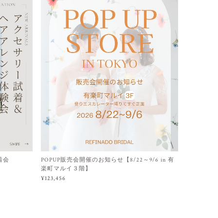
着会
POPUP販売会開催のお知らせ【8/22～9/6 in 有
楽町マルイ３階】
¥123,456