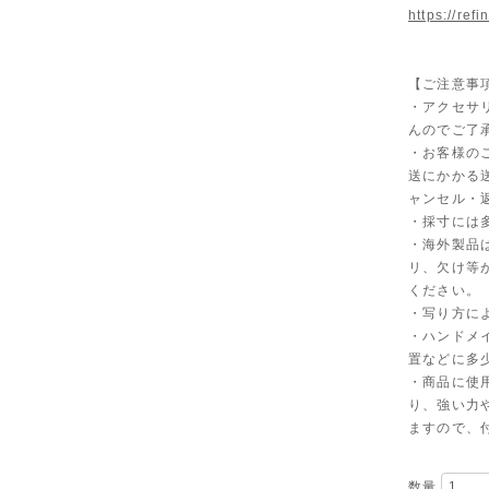
https://ref
【ご注意事
・アクセサ
んのでご了
・お客様の
送にかかる
ャンセル・
・採寸には
・海外製品
リ、欠け等
ください。
・写り方に
・ハンドメ
置などに多
・商品に使
り、強い力
ますので、
数量