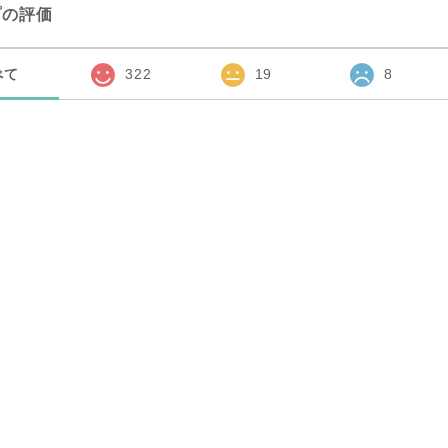
プの評価
べて
322
19
8