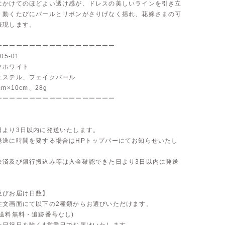
にかけてのほどよい透け感が、ドレスの美しいラインを引き立
、動くたびにパールとリボンがさりげなく揺れ、花嫁さまの可
表現します。
ーーーーーーーーーーーーーーーーーー
05-01
フホワイト
エステル、フェイクパール
m×10cm、28g
ーーーーーーーーーーーーーーーーーー
】
日より3日以内に発送いたします。
発送に時間を要する場合はHPトップバーにてお知らせいたし
決済及び銀行振込み等は入金確認できた日より3日以内に発送
。
及びお届け日数】
注文画面にて以下の2種類からお選びいただけます。
送料無料・追跡番号なし)