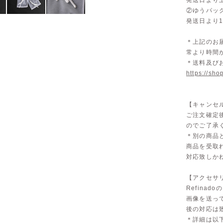
発送日より
②ゆうパッ
発送日より
＊上記のお
常より時間
＊送料及び
https://sho
【キャンセ
ご注文確定
のでご了承
＊別の商品
商品を受取
対応致しか
【アクセサリ
Refina
画像を送っ
後の対応は
＊詳細は以