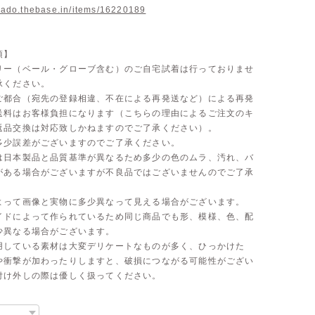
inado.thebase.in/items/16220189
項】
リー（ベール・グローブ含む）のご自宅試着は行っておりませ
承ください。
ご都合（宛先の登録相違、不在による再発送など）による再発
送料はお客様負担になります（こちらの理由によるご注文のキ
返品交換は対応致しかねますのでご了承ください）。
多少誤差がございますのでご了承ください。
は日本製品と品質基準が異なるため多少の色のムラ、汚れ、バ
がある場合がございますが不良品ではございませんのでご了承
よって画像と実物に多少異なって見える場合がございます。
イドによって作られているため同じ商品でも形、模様、色、配
少異なる場合がございます。
用している素材は大変デリケートなものが多く、ひっかけた
や衝撃が加わったりしますと、破損につながる可能性がござい
付け外しの際は優しく扱ってください。