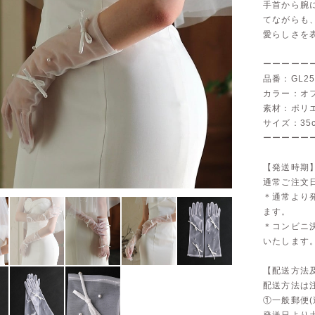
手首から腕
てながらも
愛らしさを
ーーーーー
品番：GL25
カラー：オ
素材：ポリ
サイズ：35c
ーーーーー
【発送時期
通常ご注文
＊通常より
ます。
＊コンビニ
いたします
【配送方法
配送方法は
①一般郵便(