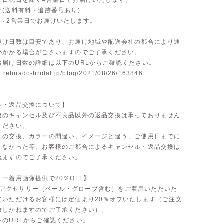
土日祝日を除く4営業日でお届けいたします。
ク(送料有料・追跡番号あり)
1～2営業日でお届けいたします。
届け日数は目安であり、お届け地域や配送会社の都合により通
がかかる場合がございますのでご了承ください。
お届け日数の詳細は以下のURLからご確認ください。
p.refinado-bridal.jp/blog/2021/08/26/163846
ル・返品交換について】
後のキャンセル及び不良品以外の返品交換は承っておりません
ください。
との交換、カラーの間違い、イメージと違う、ご使用日までに
れなかった等、お客様のご都合によるキャンセル・返品交換は
ねますのでご了承ください。
ー着用画像提供で20％OFF】
doのアクセサリー（ベール・グローブ含む）をご着用いただいた
ていただけるお客様には定価より20％オフいたします（ご注文
致しかねますのでご了承ください）。
下のURLからご確認ください。