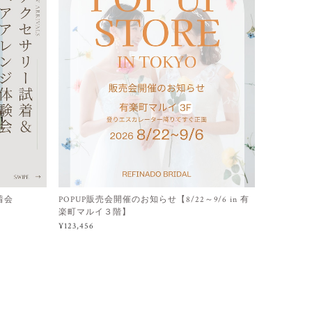
着会
POPUP販売会開催のお知らせ【8/22～9/6 in 有
楽町マルイ３階】
¥123,456