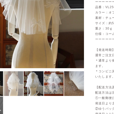
ーーーーー
品番：VL25
カラー：オ
素材：チュ
サイズ：約55
重さ：30ｇ
仕様：コー
ーーーーー
【発送時期
通常ご注文
＊通常より
ます。
＊コンビニ
いたします
【配送方法
配送方法は
①一般郵便(
発送日より
②ゆうパッ