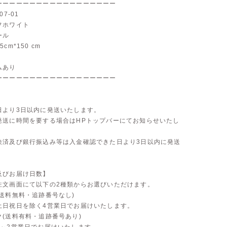
ーーーーーーーーーーーーーーーーーー
07-01
フホワイト
ール
cm*150 cm
ムあり
ーーーーーーーーーーーーーーーーーー
】
日より3日以内に発送いたします。
発送に時間を要する場合はHPトップバーにてお知らせいたし
決済及び銀行振込み等は入金確認できた日より3日以内に発送
。
及びお届け日数】
注文画面にて以下の2種類からお選びいただけます。
送料無料・追跡番号なし)
土日祝日を除く4営業日でお届けいたします。
ク(送料有料・追跡番号あり)