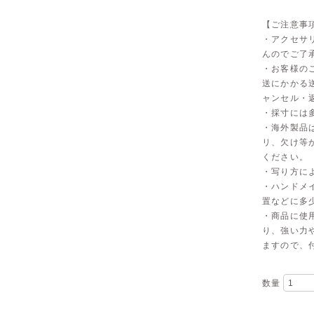
【ご注意事
・アクセサ
んのでご了
・お客様の
送にかかる
ャンセル・
・採寸には
・海外製品
リ、欠け等
ください。
・写り方に
・ハンドメ
置などに多
・商品に使
り、強い力
ますので、
数量