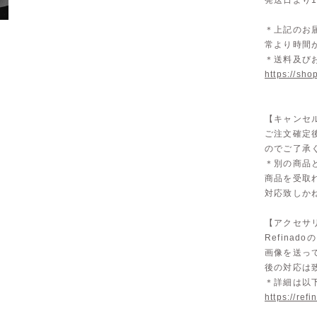
発送日より
＊上記のお
常より時間
＊送料及び
https://sho
【キャンセ
ご注文確定
のでご了承
＊別の商品
商品を受取
対応致しか
【アクセサリ
Refina
画像を送っ
後の対応は
＊詳細は以
https://ref