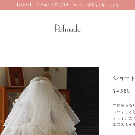
【お願い】ご注文前にお届け日数についてご確認をお願いします
ショート
¥4,980
立体感ある
スッキリと
デザインに
挙式スタイ