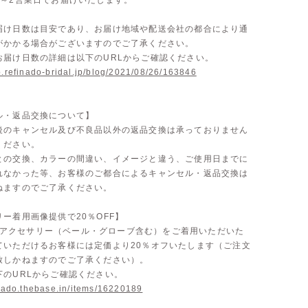
1～2営業日でお届けいたします。
届け日数は目安であり、お届け地域や配送会社の都合により通
がかかる場合がございますのでご了承ください。
お届け日数の詳細は以下のURLからご確認ください。
p.refinado-bridal.jp/blog/2021/08/26/163846
ル・返品交換について】
後のキャンセル及び不良品以外の返品交換は承っておりません
ください。
との交換、カラーの間違い、イメージと違う、ご使用日までに
れなかった等、お客様のご都合によるキャンセル・返品交換は
ねますのでご了承ください。
ー着用画像提供で20％OFF】
doのアクセサリー（ベール・グローブ含む）をご着用いただいた
ていただけるお客様には定価より20％オフいたします（ご注文
致しかねますのでご了承ください）。
下のURLからご確認ください。
inado.thebase.in/items/16220189