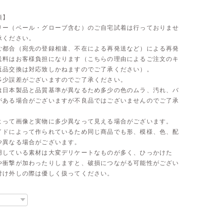
項】
リー（ベール・グローブ含む）のご自宅試着は行っておりませ
承ください。
ご都合（宛先の登録相違、不在による再発送など）による再発
送料はお客様負担になります（こちらの理由によるご注文のキ
返品交換は対応致しかねますのでご了承ください）。
多少誤差がございますのでご了承ください。
は日本製品と品質基準が異なるため多少の色のムラ、汚れ、バ
がある場合がございますが不良品ではございませんのでご了承
よって画像と実物に多少異なって見える場合がございます。
イドによって作られているため同じ商品でも形、模様、色、配
少異なる場合がございます。
用している素材は大変デリケートなものが多く、ひっかけた
や衝撃が加わったりしますと、破損につながる可能性がござい
付け外しの際は優しく扱ってください。