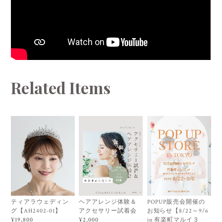
Related Items
ティアラウェディン
ヘアアレンジ体験＆
POPUP販売会開催の
グ【AH2402-01】
アクセサリー試着会
お知らせ【8/22～9/6
in 有楽町マルイ３
¥19,800
¥2,000