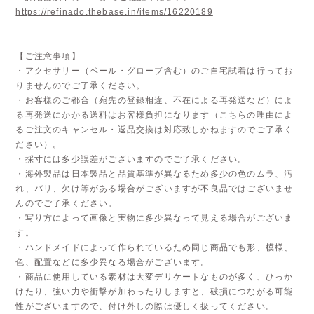
https://refinado.thebase.in/items/16220189
【ご注意事項】
・アクセサリー（ベール・グローブ含む）のご自宅試着は行ってお
りませんのでご了承ください。
・お客様のご都合（宛先の登録相違、不在による再発送など）によ
る再発送にかかる送料はお客様負担になります（こちらの理由によ
るご注文のキャンセル・返品交換は対応致しかねますのでご了承く
ださい）。
・採寸には多少誤差がございますのでご了承ください。
・海外製品は日本製品と品質基準が異なるため多少の色のムラ、汚
れ、バリ、欠け等がある場合がございますが不良品ではございませ
んのでご了承ください。
・写り方によって画像と実物に多少異なって見える場合がございま
す。
・ハンドメイドによって作られているため同じ商品でも形、模様、
色、配置などに多少異なる場合がございます。
・商品に使用している素材は大変デリケートなものが多く、ひっか
けたり、強い力や衝撃が加わったりしますと、破損につながる可能
性がございますので、付け外しの際は優しく扱ってください。