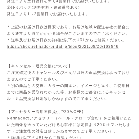
発送日より土日祝日を除く4営業日でお届けいたします。
②ゆうパック(送料有料・追跡番号あり)
発送日より1～2営業日でお届けいたします。
＊上記のお届け日数は目安であり、お届け地域や配送会社の都合に
より通常より時間がかかる場合がございますのでご了承ください。
＊送料及びお届け日数の詳細は以下のURLからご確認ください。
https://shop.refinado-bridal.jp/blog/2021/08/26/163846
【キャンセル・返品交換について】
ご注文確定後のキャンセル及び不良品以外の返品交換は承っており
ませんのでご了承ください。
＊別の商品との交換、カラーの間違い、イメージと違う、ご使用日
までに商品を受取れなかった等、お客様のご都合によるキャンセ
ル・返品交換は対応致しかねますのでご了承ください。
【アクセサリー着用画像提供で20％OFF】
Refinadoのアクセサリー（ベール・グローブ含む）をご着用いただ
いた画像を送っていただけるお客様には定価より20％オフいたしま
す（ご注文後の対応は致しかねますのでご了承ください）。
＊詳細は以下のURLからご確認ください。