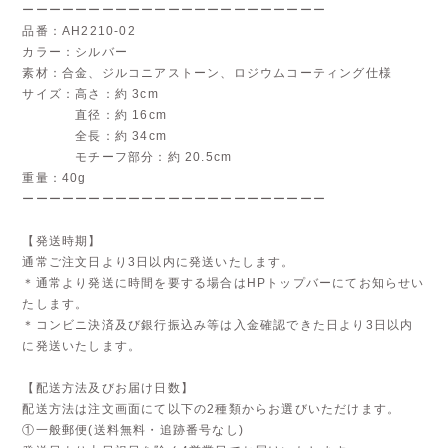
ーーーーーーーーーーーーーーーーーーーーーーー
品番：AH2210-02
カラー：シルバー
素材：合金、ジルコニアストーン、ロジウムコーティング仕様
サイズ：高さ：約 3cm
直径：約 16cm
全長：約 34cm
モチーフ部分：約 20.5cm
重量：40g
ーーーーーーーーーーーーーーーーーーーーーーー
【発送時期】
通常ご注文日より3日以内に発送いたします。
＊通常より発送に時間を要する場合はHPトップバーにてお知らせい
たします。
＊コンビニ決済及び銀行振込み等は入金確認できた日より3日以内
に発送いたします。
【配送方法及びお届け日数】
配送方法は注文画面にて以下の2種類からお選びいただけます。
①一般郵便(送料無料・追跡番号なし)