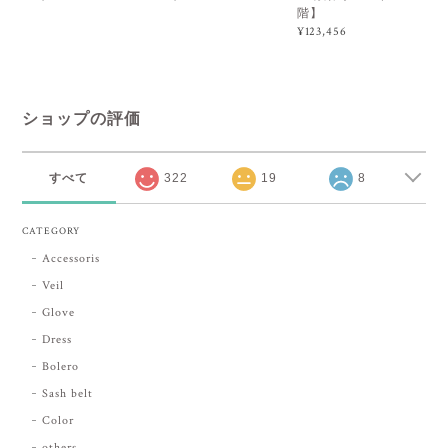
階】
¥123,456
ショップの評価
すべて
322
19
8
CATEGORY
Accessoris
Veil
Glove
Dress
Bolero
Sash belt
Color
others