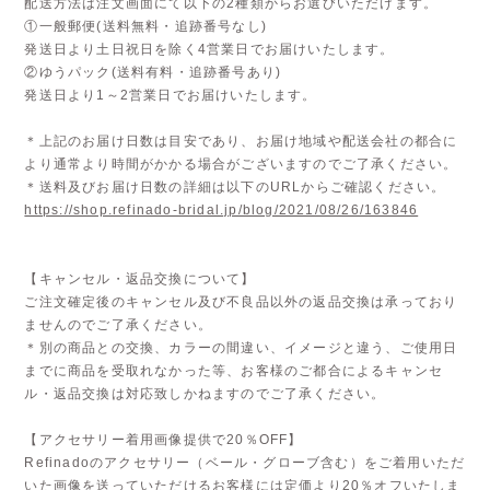
配送方法は注文画面にて以下の2種類からお選びいただけます。
①一般郵便(送料無料・追跡番号なし)
発送日より土日祝日を除く4営業日でお届けいたします。
②ゆうパック(送料有料・追跡番号あり)
発送日より1～2営業日でお届けいたします。
＊上記のお届け日数は目安であり、お届け地域や配送会社の都合に
より通常より時間がかかる場合がございますのでご了承ください。
＊送料及びお届け日数の詳細は以下のURLからご確認ください。
https://shop.refinado-bridal.jp/blog/2021/08/26/163846
【キャンセル・返品交換について】
ご注文確定後のキャンセル及び不良品以外の返品交換は承っており
ませんのでご了承ください。
＊別の商品との交換、カラーの間違い、イメージと違う、ご使用日
までに商品を受取れなかった等、お客様のご都合によるキャンセ
ル・返品交換は対応致しかねますのでご了承ください。
【アクセサリー着用画像提供で20％OFF】
Refinadoのアクセサリー（ベール・グローブ含む）をご着用いただ
いた画像を送っていただけるお客様には定価より20％オフいたしま