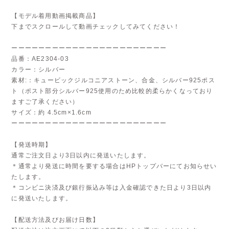
【モデル着用動画掲載商品】
下までスクロールして動画チェックしてみてください！
ーーーーーーーーーーーーーーーーーーーーーーー
品番：AE2304-03
カラー：シルバー
素材:：キュービックジルコニアストーン、合金、シルバー925ポス
ト（ポスト部分シルバー925使用のため比較的柔らかくなっており
ますご了承ください）
サイズ：約 4.5cm×1.6cm
ーーーーーーーーーーーーーーーーーーーーーーー
【発送時期】
通常ご注文日より3日以内に発送いたします。
＊通常より発送に時間を要する場合はHPトップバーにてお知らせい
たします。
＊コンビニ決済及び銀行振込み等は入金確認できた日より3日以内
に発送いたします。
【配送方法及びお届け日数】