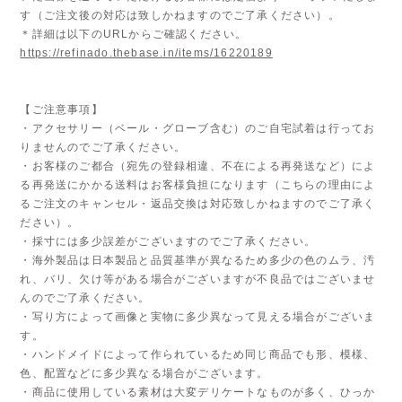
す（ご注文後の対応は致しかねますのでご了承ください）。
＊詳細は以下のURLからご確認ください。
https://refinado.thebase.in/items/16220189
【ご注意事項】
・アクセサリー（ベール・グローブ含む）のご自宅試着は行ってお
りませんのでご了承ください。
・お客様のご都合（宛先の登録相違、不在による再発送など）によ
る再発送にかかる送料はお客様負担になります（こちらの理由によ
るご注文のキャンセル・返品交換は対応致しかねますのでご了承く
ださい）。
・採寸には多少誤差がございますのでご了承ください。
・海外製品は日本製品と品質基準が異なるため多少の色のムラ、汚
れ、バリ、欠け等がある場合がございますが不良品ではございませ
んのでご了承ください。
・写り方によって画像と実物に多少異なって見える場合がございま
す。
・ハンドメイドによって作られているため同じ商品でも形、模様、
色、配置などに多少異なる場合がございます。
・商品に使用している素材は大変デリケートなものが多く、ひっか