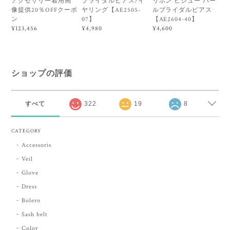
アクセサリー着用画
ブライダルピアス/イ
リボン ビジュー パー
像提供20％OFFクーポ
ヤリング【AE2505-
ルブライダルピアス
ン
07】
【AE2604-40】
¥123,456
¥4,980
¥4,600
ショップの評価
すべて
322
19
8
CATEGORY
Accessoris
Veil
Glove
Dress
Bolero
Sash belt
Color