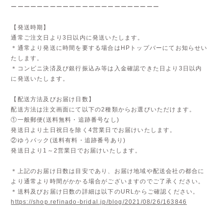
ーーーーーーーーーーーーーーーーーーーーーーー
【発送時期】
通常ご注文日より3日以内に発送いたします。
＊通常より発送に時間を要する場合はHPトップバーにてお知らせい
たします。
＊コンビニ決済及び銀行振込み等は入金確認できた日より3日以内
に発送いたします。
【配送方法及びお届け日数】
配送方法は注文画面にて以下の2種類からお選びいただけます。
①一般郵便(送料無料・追跡番号なし)
発送日より土日祝日を除く4営業日でお届けいたします。
②ゆうパック(送料有料・追跡番号あり)
発送日より1～2営業日でお届けいたします。
＊上記のお届け日数は目安であり、お届け地域や配送会社の都合に
より通常より時間がかかる場合がございますのでご了承ください。
＊送料及びお届け日数の詳細は以下のURLからご確認ください。
https://shop.refinado-bridal.jp/blog/2021/08/26/163846