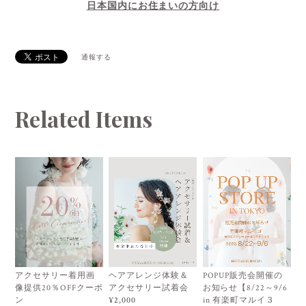
日本国内にお住まいの方向け
通報する
Related Items
アクセサリー着用画
ヘアアレンジ体験＆
POPUP販売会開催の
像提供20％OFFクーポ
アクセサリー試着会
お知らせ【8/22～9/6
ン
in 有楽町マルイ３
¥2,000