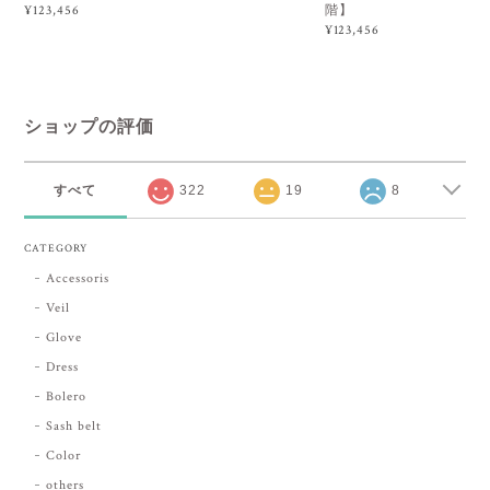
階】
¥123,456
¥123,456
ショップの評価
すべて
322
19
8
CATEGORY
Accessoris
Veil
Glove
Dress
Bolero
Sash belt
Color
others