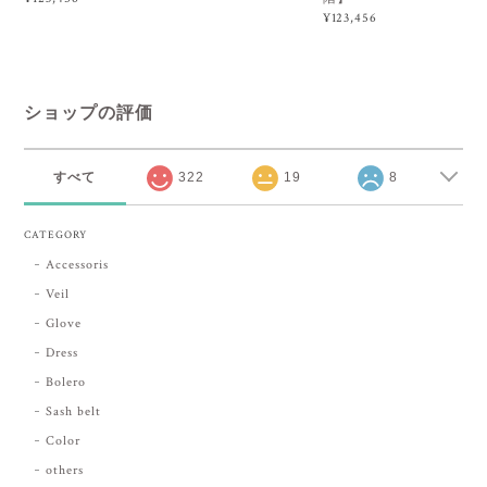
¥123,456
ショップの評価
すべて
322
19
8
CATEGORY
Accessoris
Veil
Glove
Dress
Bolero
Sash belt
Color
others