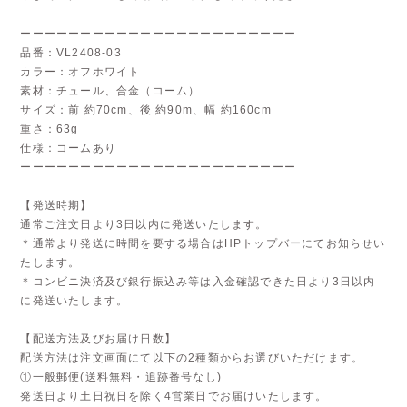
ーーーーーーーーーーーーーーーーーーーーーーー
品番：VL2408-03
カラー：オフホワイト
素材：チュール、合金（コーム）
サイズ：前 約70cm、後 約90m、幅 約160cm
重さ：63g
仕様：コームあり
ーーーーーーーーーーーーーーーーーーーーーーー
【発送時期】
通常ご注文日より3日以内に発送いたします。
＊通常より発送に時間を要する場合はHPトップバーにてお知らせい
たします。
＊コンビニ決済及び銀行振込み等は入金確認できた日より3日以内
に発送いたします。
【配送方法及びお届け日数】
配送方法は注文画面にて以下の2種類からお選びいただけます。
①一般郵便(送料無料・追跡番号なし)
発送日より土日祝日を除く4営業日でお届けいたします。