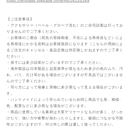
https://refinado.thebase.in/items/16220189
【ご注意事項】
・アクセサリー（ベール・グローブ含む）のご自宅試着は行ってお
りませんのでご了承ください。
・お客様のご都合（宛先の登録相違、不在による再発送など）によ
る再発送にかかる送料はお客様負担になります（こちらの理由によ
るご注文のキャンセル・返品交換は対応致しかねますのでご了承く
ださい）。
・採寸には多少誤差がございますのでご了承ください。
・海外製品は日本製品と品質基準が異なるため多少の色のムラ、汚
れ、バリ、欠け等がある場合がございますが不良品ではございませ
んのでご了承ください。
・写り方によって画像と実物に多少異なって見える場合がございま
す。
・ハンドメイドによって作られているため同じ商品でも形、模様、
色、配置などに多少異なる場合がございます。
・商品に使用している素材は大変デリケートなものが多く、ひっか
けたり、強い力や衝撃が加わったりしますと、破損につながる可能
性がございますので、付け外しの際は優しく扱ってください。