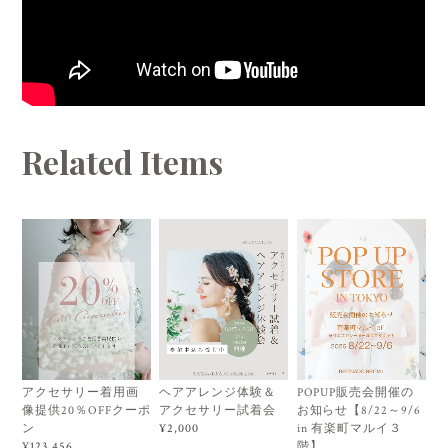
Related Items
アクセサリー着用画
ヘアアレンジ体験＆
POPUP販売会開催の
像提供20％OFFクーポ
アクセサリー試着会
お知らせ【8/22～9/6
ン
in 有楽町マルイ３
¥2,000
階】
¥123,456