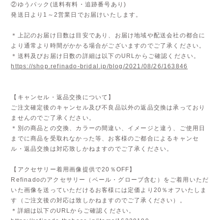
②ゆうパック(送料有料・追跡番号あり)
発送日より1～2営業日でお届けいたします。
＊上記のお届け日数は目安であり、お届け地域や配送会社の都合に
より通常より時間がかかる場合がございますのでご了承ください。
＊送料及びお届け日数の詳細は以下のURLからご確認ください。
https://shop.refinado-bridal.jp/blog/2021/08/26/163846
【キャンセル・返品交換について】
ご注文確定後のキャンセル及び不良品以外の返品交換は承っており
ませんのでご了承ください。
＊別の商品との交換、カラーの間違い、イメージと違う、ご使用日
までに商品を受取れなかった等、お客様のご都合によるキャンセ
ル・返品交換は対応致しかねますのでご了承ください。
【アクセサリー着用画像提供で20％OFF】
Refinadoのアクセサリー（ベール・グローブ含む）をご着用いただ
いた画像を送っていただけるお客様には定価より20％オフいたしま
す（ご注文後の対応は致しかねますのでご了承ください）。
＊詳細は以下のURLからご確認ください。